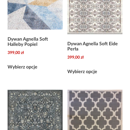
Dywan Agnella Soft
Dywan Agnella Soft Eide
Halleby Popiel
Perła
399,00
zł
399,00
zł
Ten
Ten
Wybierz opcje
produkt
Wybierz opcje
produkt
ma
ma
wiele
wiele
wariantów.
wariantów.
Opcje
Opcje
można
można
wybrać
wybrać
na