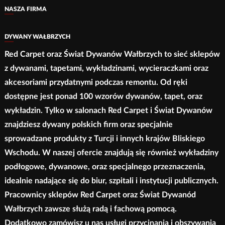
wybrać
na
NASZA FIRMA
na
stronie
stronie
produktu
DYWANY WAŁBRZYCH
produktu
Red Carpet oraz Świat Dywanów Wałbrzych to sieć sklepów
z dywanami, tapetami, wykładzinami, wycieraczkami oraz
akcesoriami przydatnymi podczas remontu. Od ręki
dostępne jest ponad 100 wzorów dywanów, tapet, oraz
wykładzin. Tylko w salonach Red Carpet i Świat Dywanów
znajdziesz dywany polskich firm oraz specjalnie
sprowadzane produkty z Turcji i innych krajów Bliskiego
Wschodu. W naszej ofercie znajdują się również wykładziny
podłogowe, dywanowe, oraz specjalnego przeznaczenia,
idealnie nadające się do biur, szpitali i instytucji publicznych.
Pracownicy sklepów Red Carpet oraz Świat Dywanód
Wałbrzych zawsze służą radą i fachową pomocą.
Dodatkowo zamówisz u nas usługi przycinania i obszywania