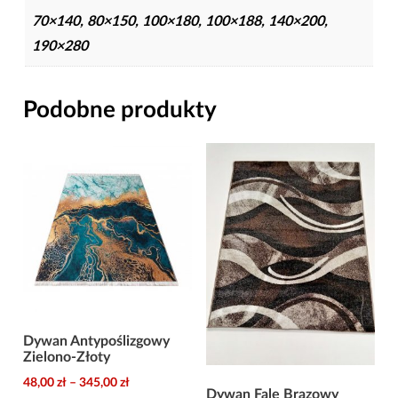
70×140, 80×150, 100×180, 100×188, 140×200,
190×280
Podobne produkty
Dywan Antypoślizgowy
Zielono-Złoty
Zakres
48,00
zł
–
345,00
zł
Dywan Fale Brązowy