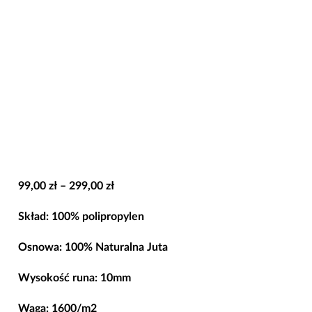
Zakres
99,00
zł
–
299,00
zł
cen:
Skład: 100% polipropylen
od
99,00 zł
Osnowa: 100% Naturalna Juta
do
Wysokość runa: 10mm
299,00 zł
Waga: 1600/m2