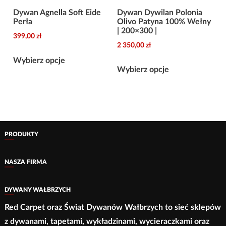
Dywan Agnella Soft Eide
Dywan Dywilan Polonia
Perła
Olivo Patyna 100% Wełny
| 200×300 |
399,00
zł
2 350,00
zł
Ten
Wybierz opcje
Ten
produkt
Wybierz opcje
produkt
ma
ma
wiele
wiele
wariantów.
wariantów.
Opcje
Opcje
PRODUKTY
można
można
wybrać
wybrać
NASZA FIRMA
na
na
stronie
stronie
DYWANY WAŁBRZYCH
produktu
produktu
Red Carpet oraz Świat Dywanów Wałbrzych to sieć sklepów
z dywanami, tapetami, wykładzinami, wycieraczkami oraz