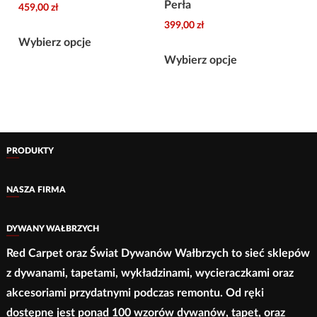
Perła
459,00
zł
399,00
zł
Ten
Wybierz opcje
Ten
produkt
Wybierz opcje
produkt
ma
ma
wiele
wiele
wariantów.
wariantów.
Opcje
Opcje
można
PRODUKTY
można
wybrać
wybrać
na
NASZA FIRMA
na
stronie
stronie
produktu
DYWANY WAŁBRZYCH
produktu
Red Carpet oraz Świat Dywanów Wałbrzych to sieć sklepów
z dywanami, tapetami, wykładzinami, wycieraczkami oraz
akcesoriami przydatnymi podczas remontu. Od ręki
dostępne jest ponad 100 wzorów dywanów, tapet, oraz