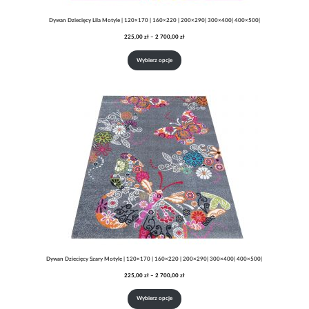
Dywan Dziecięcy Lila Motyle | 120×170 | 160×220 | 200×290| 300×400| 400×500|
Zakres
225,00
zł
–
2 700,00
zł
cen:
od
Wybierz opcje
225,00 zł
do
2
700,00 zł
Dywan Dziecięcy Szary Motyle | 120×170 | 160×220 | 200×290| 300×400| 400×500|
Zakres
225,00
zł
–
2 700,00
zł
cen:
od
Wybierz opcje
225,00 zł