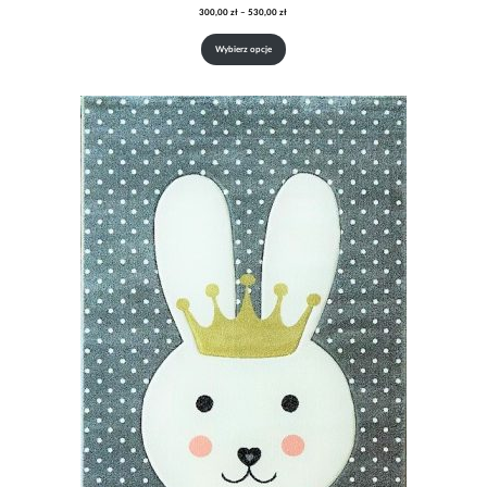
Zakres
300,00
zł
–
530,00
zł
cen:
od
Wybierz opcje
300,00 zł
do
530,00 zł