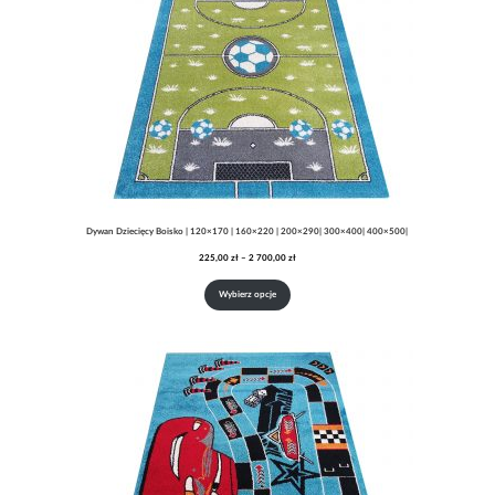
Dywan Dziecięcy Boisko | 120×170 | 160×220 | 200×290| 300×400| 400×500|
Zakres
225,00
zł
–
2 700,00
zł
cen:
od
Wybierz opcje
225,00 zł
do
2
700,00 zł