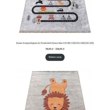
Dywan Antypoślizgowy do Przedszkoli Horeca-New 139 |80×150|120×180|160×220|
Zakres
98,00
zł
–
268,00
zł
cen:
od
Wybierz opcje
98,00 zł
do
268,00 zł