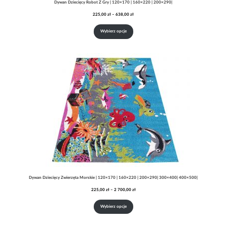
Dywan Dziecięcy Robot Z Gry | 120×170 | 160×220 | 200×290|
Zakres
225,00
zł
–
638,00
zł
cen:
od
Wybierz opcje
225,00 zł
do
638,00 zł
Dywan Dziecięcy Zwierzęta Morskie | 120×170 | 160×220 | 200×290| 300×400| 400×500|
Zakres
225,00
zł
–
2 700,00
zł
cen:
od
Wybierz opcje
225,00 zł
do
2