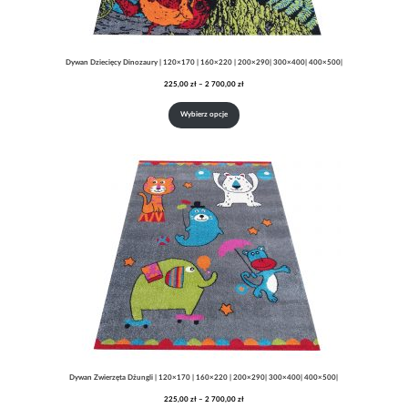
Dywan Dziecięcy Dinozaury | 120×170 | 160×220 | 200×290| 300×400| 400×500|
Zakres
225,00
zł
–
2 700,00
zł
cen:
od
Wybierz opcje
225,00 zł
do
2
700,00 zł
Dywan Zwierzęta Dżungli | 120×170 | 160×220 | 200×290| 300×400| 400×500|
Zakres
225,00
zł
–
2 700,00
zł