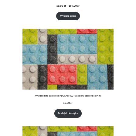
Zakres
59,00
zł
–
199,00
zł
cen:
od
Wybierz opcje
59,00 zł
do
199,00 zł
Wykładzina dziecięca KLOCKI FILC Pastele w szerokosci 4m
45,00
zł
Dodaj do koszyka