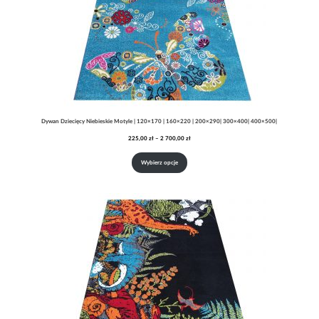
Dywan Dziecięcy Niebieskie Motyle | 120×170 | 160×220 | 200×290| 300×400| 400×500|
Zakres
225,00
zł
–
2 700,00
zł
cen:
od
Wybierz opcje
225,00 zł
do
2
700,00 zł