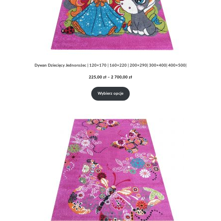
Dywan Dziecięcy Jednorożec | 120×170 | 160×220 | 200×290| 300×400| 400×500|
Zakres
225,00
zł
–
2 700,00
zł
cen:
od
Wybierz opcje
225,00 zł
do
2
700,00 zł