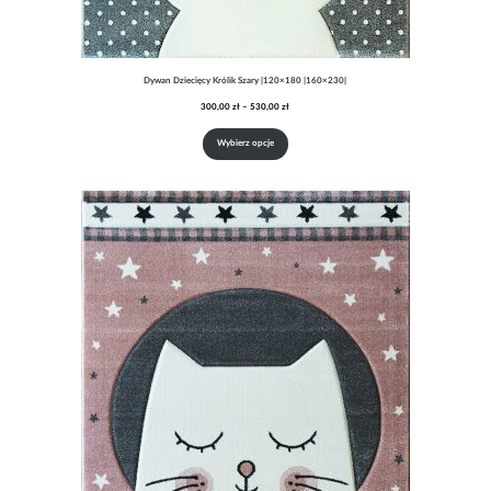
Dywan Dziecięcy Królik Szary |120×180 |160×230|
Zakres
300,00
zł
–
530,00
zł
cen:
od
Wybierz opcje
300,00 zł
do
530,00 zł