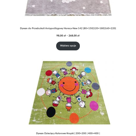
Dywan do Przedszkoli Antypoślizgowy Horeca-New 142 |80×150|120×180|160×220|
Zakres
98,00
zł
–
268,00
zł
cen:
od
Wybierz opcje
98,00 zł
do
268,00 zł
Dywan Dziecięcy Kolorowe Kropki | 200×200 | 400×400 |