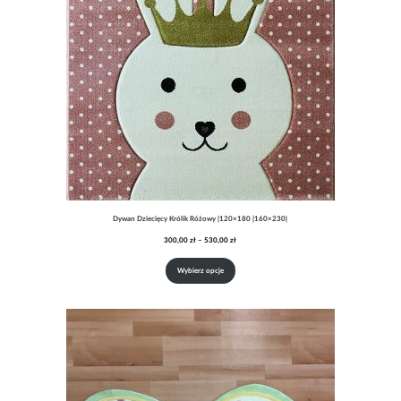
Dywan Dziecięcy Królik Różowy |120×180 |160×230|
Zakres
300,00
zł
–
530,00
zł
cen:
od
Wybierz opcje
300,00 zł
do
530,00 zł