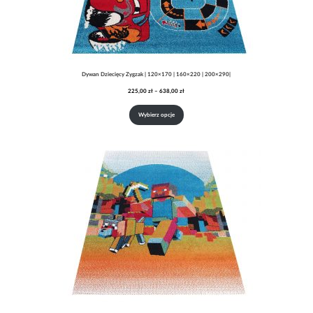
Dywan Dziecięcy Zygzak | 120×170 | 160×220 | 200×290|
Zakres
225,00
zł
–
638,00
zł
cen:
od
Wybierz opcje
225,00 zł
do
638,00 zł