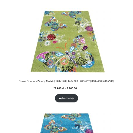
do
2
700,00 zł
Dywan Dziecięcy Zielony Motyle | 120×170 | 160×220 | 200×290| 300×400| 400×500|
Zakres
225,00
zł
–
2 700,00
zł
cen:
od
Wybierz opcje
225,00 zł
do
2
700,00 zł