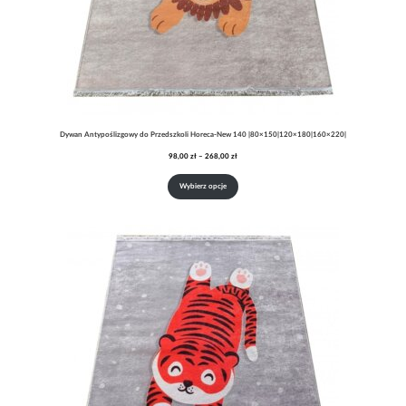
Dywan Antypoślizgowy do Przedszkoli Horeca-New 140 |80×150|120×180|160×220|
Zakres
98,00
zł
–
268,00
zł
cen:
od
Wybierz opcje
98,00 zł
do
268,00 zł