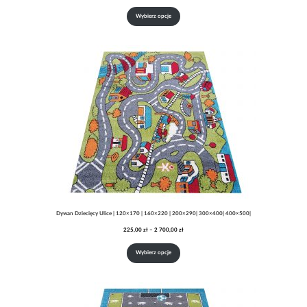
cen:
od
Wybierz opcje
225,00 zł
do
2
700,00 zł
Dywan Dziecięcy Ulice | 120×170 | 160×220 | 200×290| 300×400| 400×500|
Zakres
225,00
zł
–
2 700,00
zł
cen:
od
Wybierz opcje
225,00 zł
do
2
700,00 zł