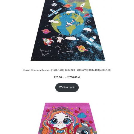
Dywan Dziecięcy Kosmos | 120×170 | 160×220 | 200×290| 300×400| 400×500|
Zakres
225,00
zł
–
2 700,00
zł
cen:
od
Wybierz opcje
225,00 zł
do
2
700,00 zł