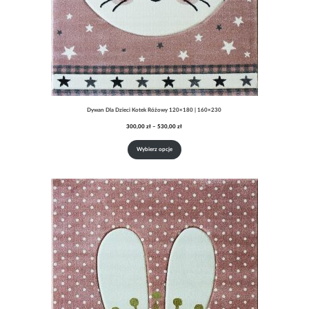
Dywan Dla Dzieci Kotek Różowy 120×180 | 160×230
Zakres
300,00
zł
–
530,00
zł
cen:
od
Wybierz opcje
300,00 zł
do
530,00 zł