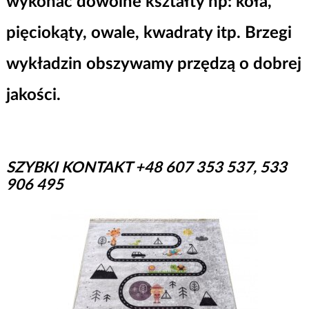
wykonać dowolne kształty np: koła,
pięciokąty, owale, kwadraty itp. Brzegi
wykładzin obszywamy przędzą o dobrej
jakości.
SZYBKI KONTAKT +48 607 353 537, 533
906 495