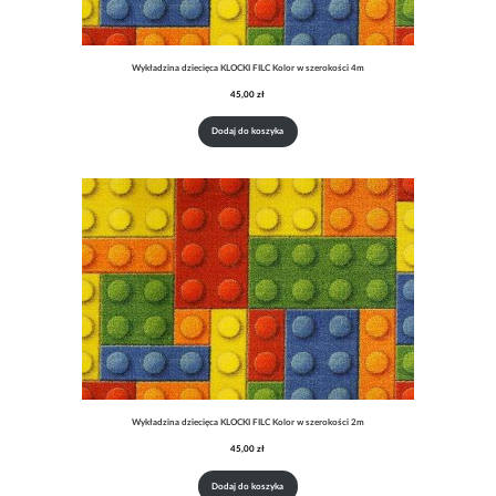
Wykładzina dziecięca KLOCKI FILC Kolor w szerokości 4m
45,00
zł
Dodaj do koszyka
Wykładzina dziecięca KLOCKI FILC Kolor w szerokości 2m
45,00
zł
Dodaj do koszyka