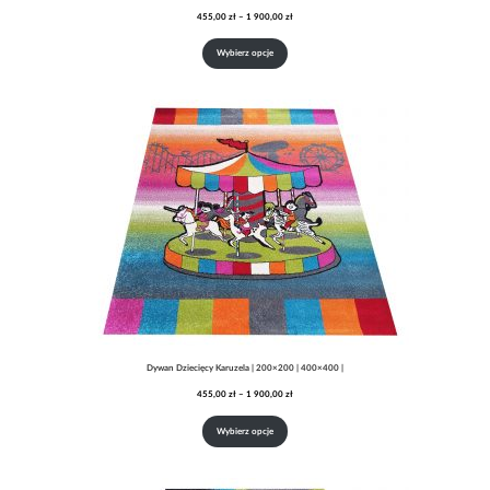
Zakres
455,00
zł
–
1 900,00
zł
cen:
od
Wybierz opcje
455,00 zł
do
1
900,00 zł
Dywan Dziecięcy Karuzela | 200×200 | 400×400 |
Zakres
455,00
zł
–
1 900,00
zł
cen:
od
Wybierz opcje
455,00 zł
do
1
900,00 zł