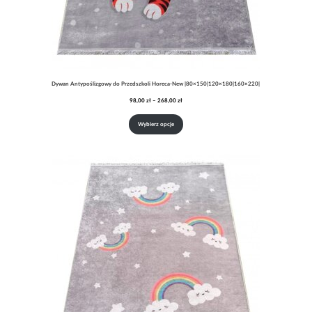
Dywan Antypoślizgowy do Przedszkoli Horeca-New |80×150|120×180|160×220|
Zakres
98,00
zł
–
268,00
zł
cen:
od
Wybierz opcje
98,00 zł
do
268,00 zł