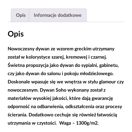
Red
|80x150|120x170|160x220|200x290|
Opis
Informacje dodatkowe
Opis
Nowoczesny dywan ze wzorem greckim
utrzymany
został w kolorystyce szarej, kremowej i czarnej.
Świetna propozycja jako
dywan do sypialni
, gabinetu,
czy jako
dywan do salonu
i pokoju młodzieżowego.
Doskonale wpasuje się we wnętrza w stylu glamour czy
nowoczesnym.
Dywan Soho
wykonany został z
materiałów wysokiej jakości, które dają gwarancję
odporność na odbarwienia, odkształcenia oraz procesy
ścierania. Dodatkowo cechuje się również łatwością
utrzymania w czystości. Waga – 1300g/m2.