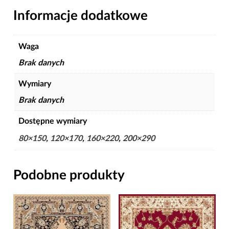
Informacje dodatkowe
Waga
Brak danych
Wymiary
Brak danych
Dostępne wymiary
80×150
,
120×170
,
160×220
,
200×290
Podobne produkty