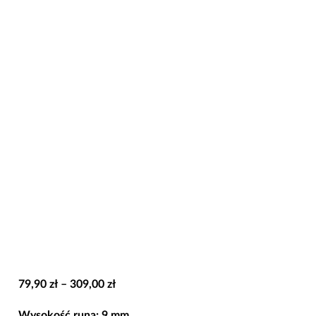
Zakres
79,90
zł
–
309,00
zł
cen:
Wysokość runa: 9 mm