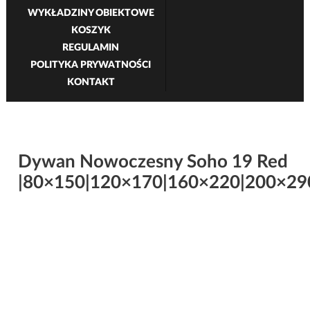
WYKŁADZINY OBIEKTOWE
KOSZYK
REGULAMIN
POLITYKA PRYWATNOŚCI
KONTAKT
Dywan Nowoczesny Soho 19 Red
|80×150|120×170|160×220|200×29