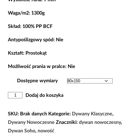
od
79,90 zł
Waga/m2: 1300g
do
Skład: 100% PP BCF
309,00 zł
Antypoślizgowy spód: Nie
Kształt: Prostokąt
Możliwość prania w pralce: Nie
Dostępne wymiary
ilość
Dodaj do koszyka
Dywan
Nowoczesny
SKU:
Brak danych
Kategorie:
Dywany Klasyczne
,
Soho
Dywany Nowoczesne
Znaczniki:
dywan nowoczesny
,
19
Dywan Soho
,
nowość