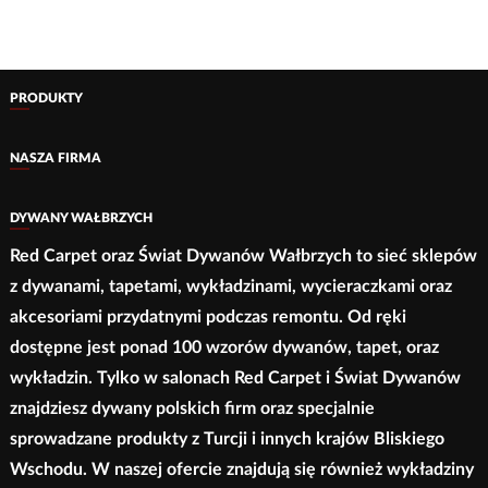
ma
wariantów.
350,00 zł
wiele
do
Opcje
wariantów.
2
można
780,00 zł
Opcje
wybrać
PRODUKTY
można
na
wybrać
NASZA FIRMA
stronie
na
produktu
stronie
DYWANY WAŁBRZYCH
produktu
Red Carpet oraz Świat Dywanów Wałbrzych to sieć sklepów
z dywanami, tapetami, wykładzinami, wycieraczkami oraz
akcesoriami przydatnymi podczas remontu. Od ręki
dostępne jest ponad 100 wzorów dywanów, tapet, oraz
wykładzin. Tylko w salonach Red Carpet i Świat Dywanów
znajdziesz dywany polskich firm oraz specjalnie
sprowadzane produkty z Turcji i innych krajów Bliskiego
Wschodu. W naszej ofercie znajdują się również wykładziny