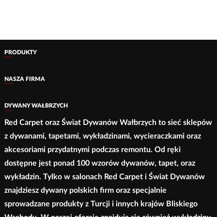
1
ma
ma
550,00 zł
wiele
wiele
do
wariantów.
wariantów.
3
300,00 zł
Opcje
Opcje
PRODUKTY
można
można
wybrać
wybrać
NASZA FIRMA
na
na
stronie
stronie
DYWANY WAŁBRZYCH
produktu
produktu
Red Carpet oraz Świat Dywanów Wałbrzych to sieć sklepów
z dywanami, tapetami, wykładzinami, wycieraczkami oraz
akcesoriami przydatnymi podczas remontu. Od ręki
dostępne jest ponad 100 wzorów dywanów, tapet, oraz
wykładzin. Tylko w salonach Red Carpet i Świat Dywanów
znajdziesz dywany polskich firm oraz specjalnie
sprowadzane produkty z Turcji i innych krajów Bliskiego