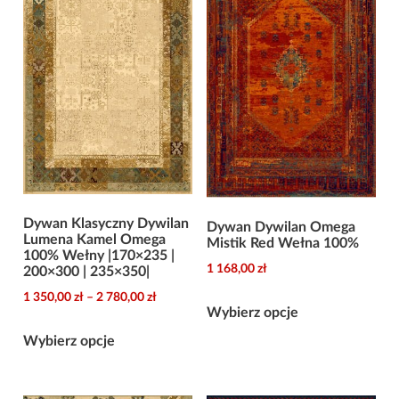
Dywan Klasyczny Dywilan
Dywan Dywilan Omega
Lumena Kamel Omega
Mistik Red Wełna 100%
100% Wełny |170×235 |
1 168,00
zł
200×300 | 235×350|
Zakres
Ten
1 350,00
zł
–
2 780,00
zł
Wybierz opcje
cen:
produkt
Ten
od
Wybierz opcje
ma
produkt
1
wiele
ma
350,00 zł
wariantów.