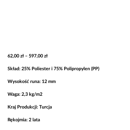
Zakres
62,00
zł
–
597,00
zł
cen:
Skład: 25% Poliester i 75% Polipropylen (PP)
od
62,00 zł
Wysokość runa: 12 mm
do
Waga: 2,3 kg/m2
597,00 zł
Kraj Produkcji: Turcja
Rękojmia: 2 lata