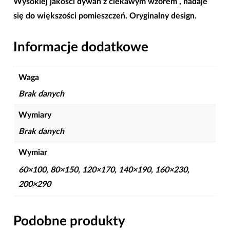
Wysokiej jakości dywan z ciekawym wzorem , nadaje
się do większości pomieszczeń. Oryginalny design.
Informacje dodatkowe
Waga
Brak danych
Wymiary
Brak danych
Wymiar
60×100, 80×150, 120×170, 140×190, 160×230,
200×290
Podobne produkty