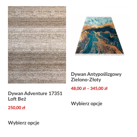
Dywan Antypoślizgowy
Zielono-Złoty
Zakres
48,00
zł
–
345,00
zł
Dywan Adventure 17351
cen:
Ten
Loft Beż
od
Wybierz opcje
produkt
250,00
zł
48,00 zł
ma
Ten
do
Wybierz opcje
wiele
345,00 zł
produkt
wariantów.
ma