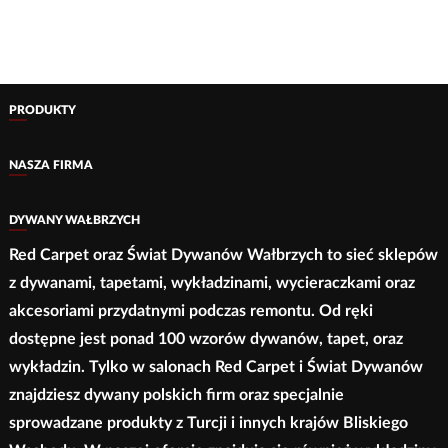
ma
do
ma
wiele
299,00 zł
wiele
wariantów.
wariantów.
Opcje
Opcje
PRODUKTY
można
można
wybrać
wybrać
NASZA FIRMA
na
na
stronie
stronie
DYWANY WAŁBRZYCH
produktu
produktu
Red Carpet oraz Świat Dywanów Wałbrzych to sieć sklepów
z dywanami, tapetami, wykładzinami, wycieraczkami oraz
akcesoriami przydatnymi podczas remontu. Od ręki
dostępne jest ponad 100 wzorów dywanów, tapet, oraz
wykładzin. Tylko w salonach Red Carpet i Świat Dywanów
znajdziesz dywany polskich firm oraz specjalnie
sprowadzane produkty z Turcji i innych krajów Bliskiego