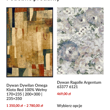
Dywan Ragolle Argentum
Dywan Dywilan Omega
63377 6121
Kioto Red 100% Wełny
469,00
zł
170×235 | 200×300 |
235×350
Ten
Zakres
Wybierz opcje
1 350,00
zł
–
2 780,00
zł
produkt