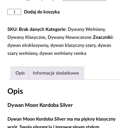
ilość
Dodaj do koszyka
Dywan
Moon
SKU:
Brak danych
Kategorie:
Dywany Wełniany
,
Kordoba
Dywany Klasyczne
,
Dywany Nowoczesne
Znaczniki:
Silver
dywan ekskluzywny
,
dywan klasyczny szary
,
dywan
Wełna
szary wełniany
,
dywan wełniany ramka
100%
|
Opis
Informacje dodatkowe
160x230
|
Opis
200x300
|
Dywan Moon Kordoba Silver
240x340
|
Dywan Moon Kordoba Silver ma ma piękny klasyczny
wzór. Swoja elegancją i innowacyjnym stylem,