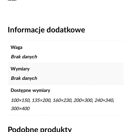
Informacje dodatkowe
Waga
Brak danych
Wymiary
Brak danych
Dostępne wymiary
100×150
,
135×200
,
160×230
,
200×300
,
240×340
,
300×400
Podobne produkty