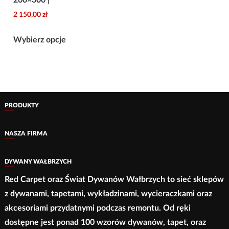
200×300 |
wariantów.
450,00 zł
2 150,00
zł
Opcje
Ten
można
Wybierz opcje
produkt
wybrać
ma
na
wiele
stronie
wariantów.
produktu
Opcje
PRODUKTY
można
wybrać
NASZA FIRMA
na
stronie
DYWANY WAŁBRZYCH
produktu
Red Carpet oraz Świat Dywanów Wałbrzych to sieć sklepów
z dywanami, tapetami, wykładzinami, wycieraczkami oraz
akcesoriami przydatnymi podczas remontu. Od ręki
dostępne jest ponad 100 wzorów dywanów, tapet, oraz