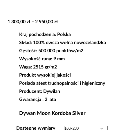
Zakres
1 300,00
zł
–
2 950,00
zł
cen:
Kraj pochodzenia: Polska
od
Skład: 100% owcza wełna nowozelandzka
1
Gęstość: 500 000 punktów/m2
300,00 zł
Wysokość runa: 9 mm
do
Waga: 2515 gr/m2
2
Produkt wysokiej jakości
950,00 zł
Posiada atest trudnopalności i higieniczny
Producent: Dywilan
Gwarancja : 2 lata
Dywan
Moon Kordoba Silver
Dostępne wymiary