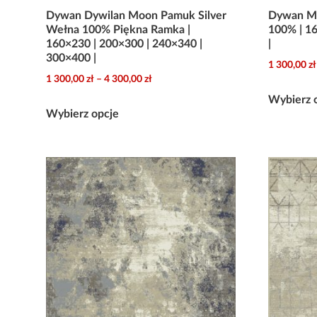
Dywan Dywilan Moon Pamuk Silver
Dywan Mo
Wełna 100% Piękna Ramka |
100% | 1
160×230 | 200×300 | 240×340 |
|
300×400 |
1 300,00
zł
Zakres
1 300,00
zł
–
4 300,00
zł
cen:
Wybierz 
Ten
od
Wybierz opcje
produkt
1
ma
300,00 zł
wiele
do
wariantów.
4
300,00 zł
Opcje
można
wybrać
na
stronie
produktu