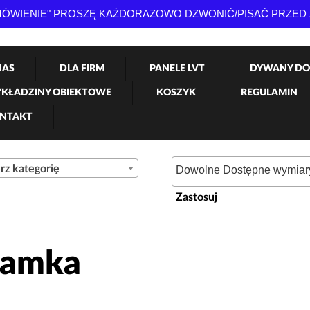
AMÓWIENIE" PROSZĘ KAŻDORAZOWO DZWONIĆ/PISAĆ PRZED
NAS
DLA FIRM
PANELE LVT
DYWANY DO
KŁADZINY OBIEKTOWE
KOSZYK
REGULAMIN
NTAKT
rz kategorię
Zastosuj
ramka