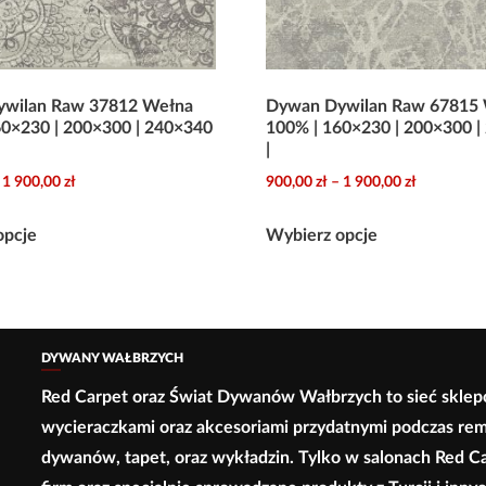
wilan Raw 37812 Wełna
Dywan Dywilan Raw 67815
60×230 | 200×300 | 240×340
100% | 160×230 | 200×300 |
|
Zakres
Zakres
1 900,00
zł
900,00
zł
–
1 900,00
zł
cen:
cen:
Ten
Ten
od
od
opcje
Wybierz opcje
produkt
produkt
900,00 zł
900,00 zł
ma
ma
do
do
wiele
wiele
1
1
wariantów.
wariantów.
900,00 zł
900,00 zł
DYWANY WAŁBRZYCH
Opcje
Opcje
Red Carpet oraz Świat Dywanów Wałbrzych to sieć sklep
można
można
wycieraczkami oraz akcesoriami przydatnymi podczas re
wybrać
wybrać
dywanów, tapet, oraz wykładzin. Tylko w salonach Red C
na
na