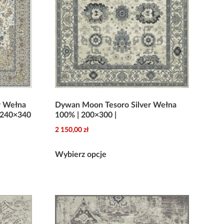
r Wełna
Dywan Moon Tesoro Silver Wełna
 240×340
100% | 200×300 |
2 150,00
zł
Ten
Wybierz opcje
produkt
ma
wiele
ł
wariantów.
Opcje
ł