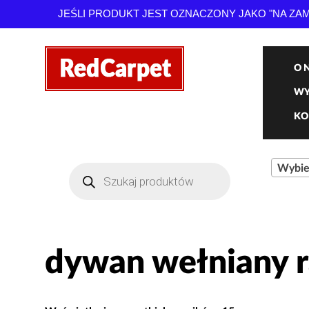
JEŚLI PRODUKT JEST OZNACZONY JAKO "NA Z
O 
WY
KO
Wybie
Wyszukiwarka
produktów
dywan wełniany 