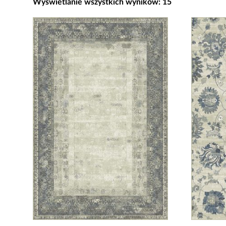
Posortowane
Wyświetlanie wszystkich wyników: 15
według
najnowszych