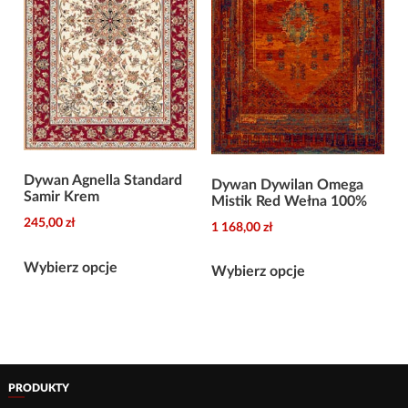
na
stronie
produktu
Dywan Agnella Standard
Dywan Dywilan Omega
Samir Krem
Mistik Red Wełna 100%
245,00
zł
1 168,00
zł
Ten
Ten
Wybierz opcje
Wybierz opcje
produkt
produkt
ma
ma
wiele
wiele
wariantów.
wariantów.
Opcje
Opcje
PRODUKTY
można