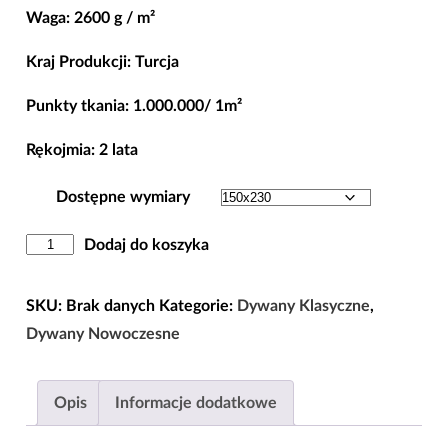
Waga: 2600 g / m²
850,00 zł
Kraj Produkcji: Turcja
Punkty tkania: 1.000.000/ 1m²
Rękojmia: 2 lata
Dostępne wymiary
ilość
Dodaj do koszyka
Dywan
Luksusowy
SKU:
Brak danych
Kategorie:
Dywany Klasyczne
,
Klasyczny
Dywany Nowoczesne
Wzór
Ciemna
Opis
Informacje dodatkowe
Ramka
150x230|200x300|