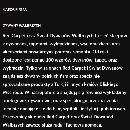
można
wybrać
wybrać
NASZA FIRMA
na
na
stronie
stronie
DYWANY WAŁBRZYCH
produktu
produktu
Red Carpet oraz Świat Dywanów Wałbrzych to sieć sklepów
z dywanami, tapetami, wykładzinami, wycieraczkami oraz
akcesoriami przydatnymi podczas remontu. Od ręki
dostępne jest ponad 100 wzorów dywanów, tapet, oraz
wykładzin. Tylko w salonach Red Carpet i Świat Dywanów
znajdziesz dywany polskich firm oraz specjalnie
sprowadzane produkty z Turcji i innych krajów Bliskiego
Wschodu. W naszej ofercie znajdują się również wykładziny
podłogowe, dywanowe, oraz specjalnego przeznaczenia,
idealnie nadające się do biur, szpitali i instytucji publicznych.
Pracownicy sklepów Red Carpet oraz Świat Dywanód
Wałbrzych zawsze służą radą i fachową pomocą.