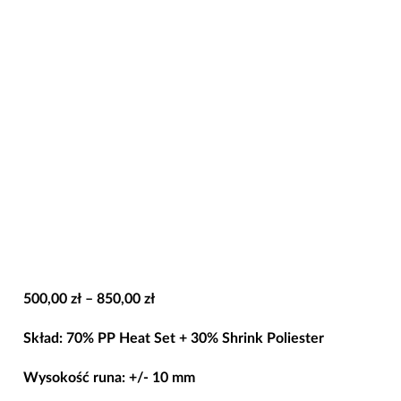
Zakres
500,00
zł
–
850,00
zł
cen:
Skład: 70% PP Heat Set + 30% Shrink Poliester
od
500,00 zł
Wysokość runa: +/- 10 mm
do