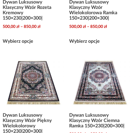
Dywan Luksusowy
Dywan Luksusowy
produktu
produktu
Klasyczny Wzór Rozeta
Klasyczny Wzór
Kremowy
Wielokolorowa Ramka
150×230|200×300|
150×230|200×300|
Zakres
Zakres
500,00
zł
–
850,00
zł
500,00
zł
–
850,00
zł
cen:
cen:
Ten
Ten
od
od
Wybierz opcje
Wybierz opcje
produkt
produkt
500,00 zł
500,00 zł
ma
ma
do
do
wiele
wiele
850,00 zł
850,00 zł
wariantów.
wariantów.
Opcje
Opcje
można
można
wybrać
wybrać
na
na
stronie
stronie
Dywan Luksusowy
Dywan Luksusowy
produktu
produktu
Klasyczny Wzór Piękny
Klasyczny Wzór Ciemna
Wielokolorowy
Ramka 150×230|200×300|
150×230|200×300|