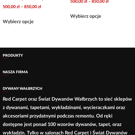
Zakres
500,00
zł
–
850,00
zł
Zakres
500,00
zł
–
850,00
zł
cen:
Ten
cen:
od
Wybierz opcje
Ten
produkt
od
Wybierz opcje
500,00 zł
produkt
ma
500,00 zł
do
ma
do
wiele
850,00 zł
wiele
850,00 zł
wariantów.
wariantów.
Opcje
PRODUKTY
Opcje
można
można
wybrać
NASZA FIRMA
wybrać
na
na
stronie
DYWANY WAŁBRZYCH
stronie
produktu
Red Carpet oraz Świat Dywanów Wałbrzych to sieć sklepów
produktu
z dywanami, tapetami, wykładzinami, wycieraczkami oraz
akcesoriami przydatnymi podczas remontu. Od ręki
dostępne jest ponad 100 wzorów dywanów, tapet, oraz
wykładzin. Tylko w salonach Red Carpet i Świat Dywanów