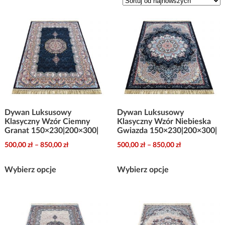
najnowszych
Dywan Luksusowy
Dywan Luksusowy
Klasyczny Wzór Ciemny
Klasyczny Wzór Niebieska
Granat 150×230|200×300|
Gwiazda 150×230|200×300|
Zakres
Zakres
500,00
zł
–
850,00
zł
500,00
zł
–
850,00
zł
cen:
cen:
Ten
Ten
od
od
Wybierz opcje
Wybierz opcje
produkt
produkt
500,00 zł
500,00 zł
ma
ma
do
do
wiele
wiele
850,00 zł
850,00 zł
wariantów.
wariantów.