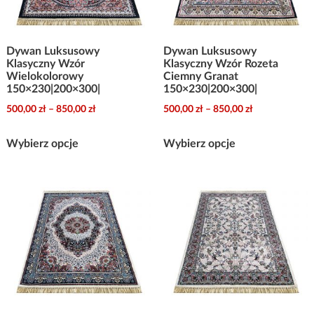
wybrać
na
na
stronie
stronie
produktu
Dywan Luksusowy
Dywan Luksusowy
produktu
Klasyczny Wzór
Klasyczny Wzór Rozeta
Wielokolorowy
Ciemny Granat
150×230|200×300|
150×230|200×300|
Zakres
Zakres
500,00
zł
–
850,00
zł
500,00
zł
–
850,00
zł
cen:
cen:
Ten
Ten
od
od
Wybierz opcje
Wybierz opcje
produkt
produkt
500,00 zł
500,00 zł
ma
ma
do
do
wiele
wiele
850,00 zł
850,00 zł
wariantów.
wariantów.
Opcje
Opcje
można
można
wybrać
wybrać
na
na
stronie
stronie