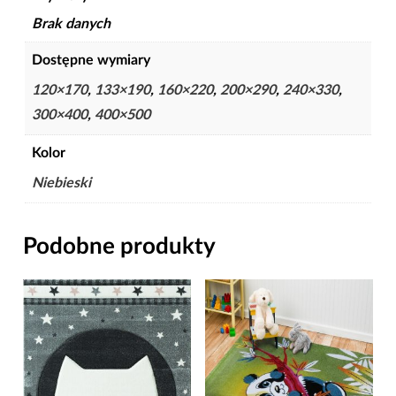
Brak danych
Dostępne wymiary
120×170
,
133×190
,
160×220
,
200×290
,
240×330
,
300×400
,
400×500
Kolor
Niebieski
Podobne produkty