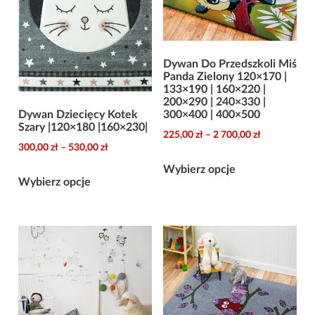
Dywan Do Przedszkoli Miś
Panda Zielony 120×170 |
133×190 | 160×220 |
200×290 | 240×330 |
Dywan Dziecięcy Kotek
300×400 | 400×500
Szary |120×180 |160×230|
Zakres
225,00
zł
–
2 700,00
zł
Zakres
300,00
zł
–
530,00
zł
cen:
Ten
cen:
od
Wybierz opcje
Ten
produkt
od
Wybierz opcje
225,00 zł
produkt
ma
300,00 zł
do
ma
do
wiele
2
wiele
530,00 zł
wariantów.
700,00 zł
wariantów.
Opcje
Opcje
można
można
wybrać
wybrać
na