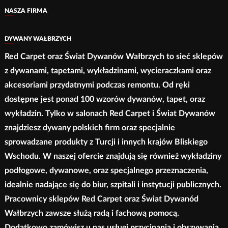
NASZA FIRMA
na
stronie
DYWANY WAŁBRZYCH
produktu
Red Carpet oraz Świat Dywanów Wałbrzych to sieć sklepów
z dywanami, tapetami, wykładzinami, wycieraczkami oraz
akcesoriami przydatnymi podczas remontu. Od ręki
dostępne jest ponad 100 wzorów dywanów, tapet, oraz
wykładzin. Tylko w salonach Red Carpet i Świat Dywanów
znajdziesz dywany polskich firm oraz specjalnie
sprowadzane produkty z Turcji i innych krajów Bliskiego
Wschodu. W naszej ofercie znajdują się również wykładziny
podłogowe, dywanowe, oraz specjalnego przeznaczenia,
idealnie nadające się do biur, szpitali i instytucji publicznych.
Pracownicy sklepów Red Carpet oraz Świat Dywanód
Wałbrzych zawsze służą radą i fachową pomocą.
Dodatkowo zamówisz u nas usługi przycinania i obszywania