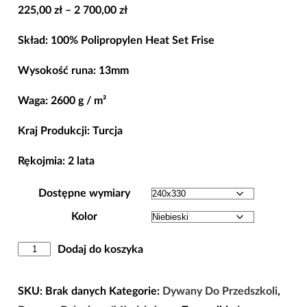
Zakres
225,00
zł
–
2 700,00
zł
cen:
Skład: 100% Polipropylen Heat Set Frise
od
225,00 zł
Wysokość runa: 13mm
do
Waga: 2600 g / m²
2
700,00 zł
Kraj Produkcji: Turcja
Rękojmia: 2 lata
Dostępne wymiary
Kolor
ilość
Dodaj do koszyka
Dywan
Do
SKU:
Brak danych
Kategorie:
Dywany Do Przedszkoli
,
Przedszkoli