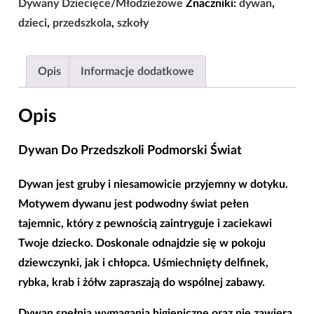
Dywany Dziecięce/Młodzieżowe
Znaczniki:
dywan
,
Podmorski
dzieci
,
przedszkola
,
szkoły
Świat
120x170
Opis
Informacje dodatkowe
|
133×190
Opis
|
160×220
Dywan Do Przedszkoli Podmorski Świat
|
200×290
Dywan
jest gruby i niesamowicie przyjemny w dotyku.
|
Motywem dywanu jest podwodny świat pełen
240x330
tajemnic, który z pewnością zaintryguje i zaciekawi
|
Twoje dziecko. Doskonale odnajdzie się w pokoju
300×400
dziewczynki, jak i chłopca. Uśmiechnięty delfinek,
|
rybka, krab i żółw zapraszają do wspólnej zabawy.
400x500
Dywan spełnia wymagania higieniczne oraz nie zawiera