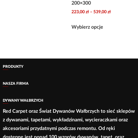
200×300
ma
do
Zakres
223,00
zł
–
539,00
zł
wiele
159,00 zł
cen:
wariantów.
Ten
od
Wybierz opcje
Opcje
produkt
223,00 zł
można
ma
do
wybrać
wiele
539,00 zł
na
wariantów.
stronie
Opcje
PRODUKTY
produktu
można
wybrać
NASZA FIRMA
na
stronie
DYWANY WAŁBRZYCH
produktu
Red Carpet oraz Świat Dywanów Wałbrzych to sieć sklepów
z dywanami, tapetami, wykładzinami, wycieraczkami oraz
akcesoriami przydatnymi podczas remontu. Od ręki
dostępne jest ponad 100 wzorów dywanów, tapet, oraz