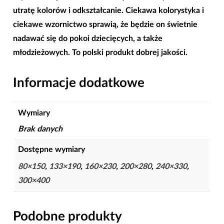
utratę kolorów i odkształcanie. Ciekawa kolorystyka i
|
ciekawe wzornictwo sprawią, że będzie on świetnie
300×400
nadawać się do pokoi dziecięcych, a także
młodzieżowych. To polski produkt dobrej jakości.
Informacje dodatkowe
Wymiary
Brak danych
Dostępne wymiary
80×150
,
133×190
,
160×230
,
200×280
,
240×330
,
300×400
Podobne produkty