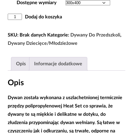
Dostępne wymiary
ilość
Dodaj do koszyka
Dywan
Dla
SKU:
Brak danych
Kategorie:
Dywany Do Przedszkoli
,
Dzieci
Dywany Dziecięce/Młodzieżowe
Koty
Perłowy
Opis
Informacje dodatkowe
80×150
|
Opis
133×190
|
Dywan została wykonana z uszlachetnionej termicznie
160×230
przędzy polipropylenowej Heat Set co sprawia, że
|
dywany te są miękkie i delikatne w dotyku, do
200×280
złudzenia przypominając dywan wełniany. Są łatwe w
|
czyszczeniu jak i odkurzaniu, są trwałe, odporne na
240×330