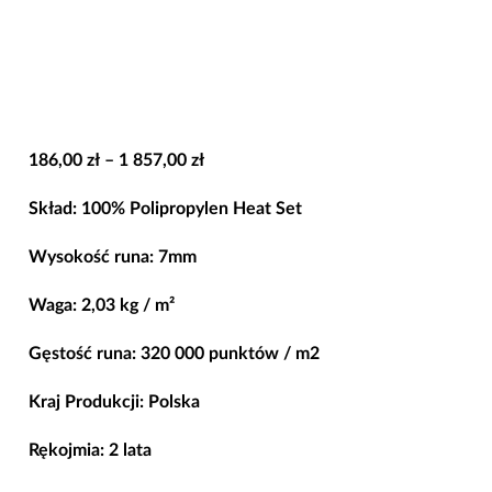
Zakres
186,00
zł
–
1 857,00
zł
cen:
Skład: 100% Polipropylen Heat Set
od
186,00 zł
Wysokość runa: 7mm
do
Waga: 2,03 kg / m²
1
857,00 zł
Gęstość runa: 320 000 punktów / m2
Kraj Produkcji: Polska
Rękojmia: 2 lata