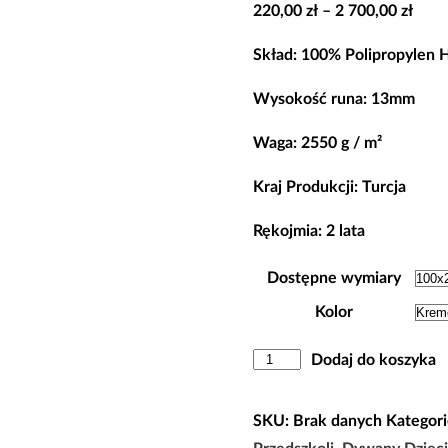
Zakr
220,00
zł
–
2 700,00
zł
cen:
Skład: 100% Polipropylen H
od
220,0
Wysokość runa: 13mm
do
Waga: 2550 g / m²
2
700,0
Kraj Produkcji: Turcja
Rękojmia: 2 lata
Dostępne wymiary
Kolor
ilość
Dodaj do koszyka
Dywan
Do
SKU:
Brak danych
Kategori
Przedszkoli