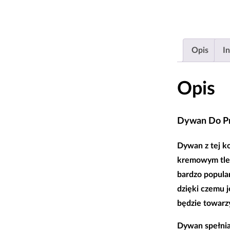
Opis
I
Opis
Dywan Do Pr
Dywan z tej ko
kremowym tle 
bardzo popula
dzięki czemu j
będzie towarz
Dywan spełnia 