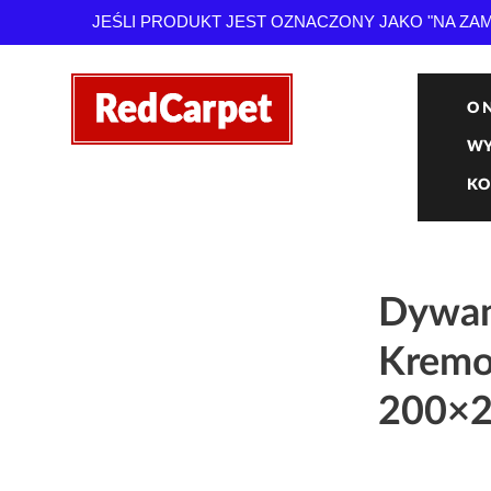
JEŚLI PRODUKT JEST OZNACZONY JAKO "NA Z
O 
WY
KO
Dywan
Kremo
200×2