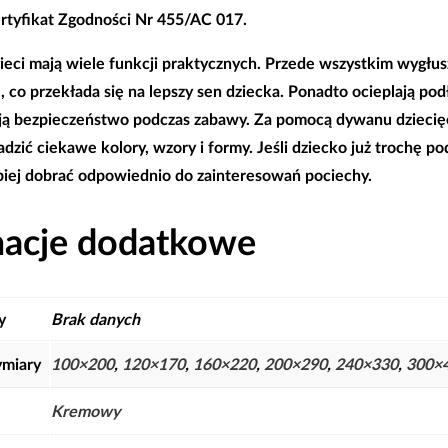
rtyfikat Zgodności Nr 455/AC 017.
ieci mają wiele funkcji praktycznych. Przede wszystkim wygłus
 co przekłada się na lepszy sen dziecka. Ponadto ocieplają po
ją bezpieczeństwo podczas zabawy. Za pomocą dywanu dziecię
ić ciekawe kolory, wzory i formy. Jeśli dziecko już trochę po
piej dobrać odpowiednio do zainteresowań pociechy.
macje dodatkowe
y
Brak danych
miary
100×200
,
120×170
,
160×220
,
200×290
,
240×330
,
300×
Kremowy