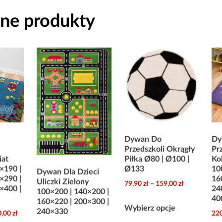
ne produkty
Dywan Do
Dy
Przedszkoli Okrągły
Pr
iat
Piłka Ø80 | Ø100 |
Ko
×190 |
Ø133
10
Dywan Dla Dzieci
×290 |
16
Uliczki Zielony
Zakres
79,90
zł
–
159,00
zł
×400 |
24
100×200 | 140×200 |
cen:
40
Ten
160×220 | 200×300 |
od
Wybierz opcje
240×330
produkt
Zakres
0,00
zł
22
79,90 zł