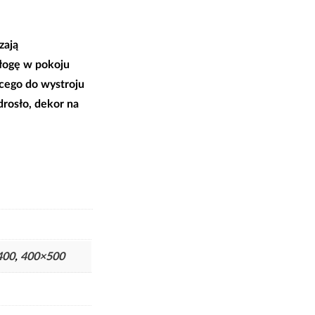
zają
dłogę w pokoju
cego do wystroju
drosło, dekor na
400
,
400×500