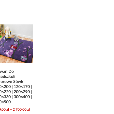
wan Do
zedszkoli
lorowe Sówki
0×200 | 120×170 |
0×220 | 200×290 |
0×330 | 300×400 |
0×500
Zakres
0,00
zł
–
2 700,00
zł