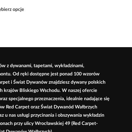
cen:
Ten
od
bierz opcje
produkt
220,00 zł
ma
do
wiele
2
wariantów.
700,00 zł
Opcje
można
wybrać
ów z dywanami, tapetami, wykładzinami,
na
montu. Od ręki dostępne jest ponad 100 wzorów
stronie
arpet i Świat Dywanów znajdziesz dywany polskich
produktu
ych krajów Bliskiego Wschodu. W naszej ofercie
az specjalnego przeznaczenia, idealnie nadające się
klepów Red Carpet oraz Świat Dywanód Wałbrzych
 u nas usługi przycinania i obszywania wykładzin
onach przy ulicy Wrocławskiej 49 (Red Carpet-
wiat Dywanów Wałbrzych).