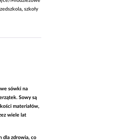
ięce/Młodzieżowe
zedszkola
,
szkoły
owe sówki na
erzątek. Sowy są
kości materiałów,
ez wiele lat
 dla zdrowia, co