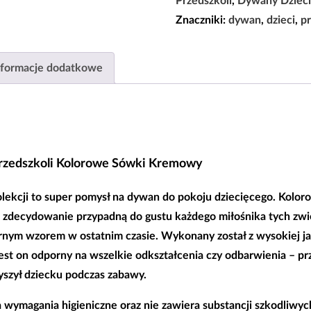
Przedszkoli
,
Dywany Dziec
Kolorowe
Znaczniki:
dywan
,
dzieci
,
pr
Sówki
Kremowy
nformacje dodatkowe
100x200
|
120x170
|
160×220
zedszkoli Kolorowe Sówki Kremowy
|
200×290
lekcji
to super pomysł na dywan do pokoju dziecięcego. Kolor
|
zdecydowanie przypadną do gustu każdego miłośnika tych zwi
240x330
rnym wzorem w ostatnim czasie. Wykonany został z wysokiej ja
|
est on odporny na wszelkie odkształcenia czy odbarwienia – prz
300×400
yszył dziecku podczas zabawy.
|
wymagania higieniczne oraz nie zawiera substancji szkodliwych
400x500