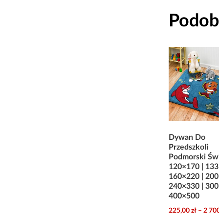
Podob
Dywan Do
Przedszkoli
Podmorski Św
120×170 | 133
160×220 | 200
240×330 | 300
400×500
225,00
zł
–
2 70