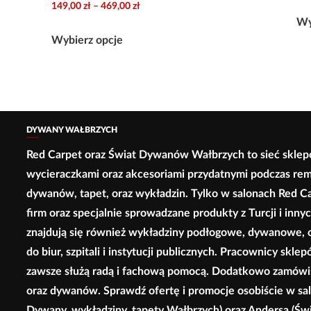
cen:
Zakres
149,00
zł
–
469,00
zł
ma
Ten
do
od
e
Wy
cen:
wiele
Ten
produkt
159,00 zł
225,00 zł
od
Wybierz opcje
wariantów.
produkt
ma
do
149,00 zł
Opcje
ma
wiele
2
do
można
wiele
wariantów.
700,00 zł
469,00 zł
wybrać
wariantów.
Opcje
na
Opcje
można
DYWANY WAŁBRZYCH
stronie
można
wybrać
Red Carpet oraz Świat Dywanów Wałbrzych to sieć sklep
produktu
wybrać
na
wycieraczkami oraz akcesoriami przydatnymi podczas re
na
stronie
dywanów, tapet, oraz wykładzin. Tylko w salonach Red C
stronie
produktu
firm oraz specjalnie sprowadzane produkty z Turcji i inn
produktu
znajdują się również wykładziny podłogowe, dywanowe, or
do biur, szpitali i instytucji publicznych. Pracownicy s
zawsze służą radą i fachową pomocą. Dodatkowo zamówisz
oraz dywanów. Sprawdź ofertę i promocje osobiście w sal
Dywany, wykładziny, tapety Wałbrzych) oraz Andersa (Ś