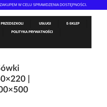
 ZAKUPEM W CELU SPRAWDZENIA DOSTĘPNOŚCI.
 PRZEDSZKOLI
USŁUGI
E-SKLEP
POLITYKA PRYWATNOŚCI
Sówki
0×220 |
400×500