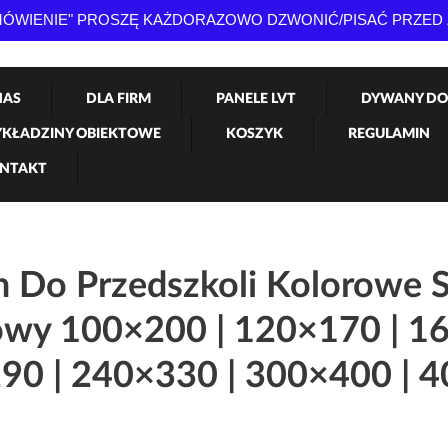
AMÓWIENIE" PROSZĘ KAŻDORAZOWO DZWONIĆ/PISAĆ PRZED
NAS
DLA FIRM
PANELE LVT
DYWANY DO
KŁADZINY OBIEKTOWE
KOSZYK
REGULAMIN
NTAKT
 Do Przedszkoli Kolorowe 
wy 100×200 | 120×170 | 16
90 | 240×330 | 300×400 | 