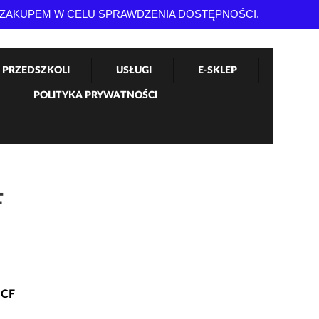
 ZAKUPEM W CELU SPRAWDZENIA DOSTĘPNOŚCI.
 PRZEDSZKOLI
USŁUGI
E-SKLEP
POLITYKA PRYWATNOŚCI
F
a
BCF