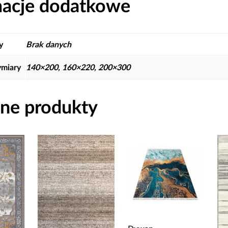
macje dodatkowe
y
Brak danych
miary
140×200, 160×220, 200×300
ne produkty