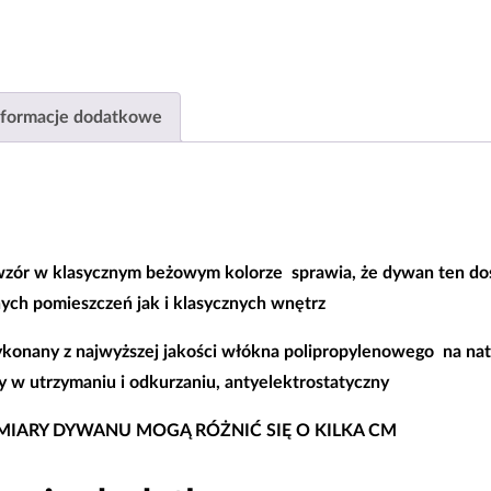
BCF
nformacje dodatkowe
ór w klasycznym beżowym kolorze sprawia, że dywan ten dos
ych pomieszczeń jak i klasycznych wnętrz
konany z najwyższej jakości włókna polipropylenowego na na
y w utrzymaniu i odkurzaniu, antyelektrostatyczny
IARY DYWANU MOGĄ RÓŻNIĆ SIĘ O KILKA CM