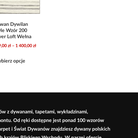
wan Dywilan
yle Wzór 200
lver Loft Wełna
Zakres
9,00
zł
–
1 400,00
zł
cen:
Ten
od
bierz opcje
produkt
899,00 zł
ma
do
wiele
1
wariantów.
400,00 zł
Opcje
można
ów z dywanami, tapetami, wykładzinami,
wybrać
montu. Od ręki dostępne jest ponad 100 wzorów
na
arpet i Świat Dywanów znajdziesz dywany polskich
stronie
ych krajów Bliskiego Wschodu. W naszej ofercie