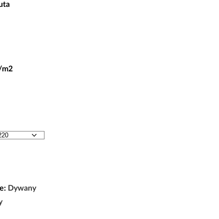
.
uta
t/m2
e:
Dywany
y