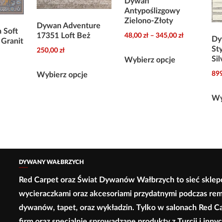
Dywan
Antypoślizgowy
Zielono-Złoty
Dywan Adventure
 Soft
Zakres
17351 Loft Beż
48,00
zł
–
345,00
zł
Dy
 Granit
cen:
St
250,00
zł
Ten
Si
od
Wybierz opcje
produkt
Ten
48,00 zł
Ten
89
Wybierz opcje
ma
e
produkt
do
produkt
wiele
ma
345,00 zł
Wy
ma
wariantów.
wiele
wiele
Opcje
wariantów.
wariantów.
można
Opcje
Opcje
wybrać
można
można
na
DYWANY WAŁBRZYCH
wybrać
wybrać
stronie
na
Red Carpet oraz Świat Dywanów Wałbrzych to sieć sklep
na
produktu
stronie
wycieraczkami oraz akcesoriami przydatnymi podczas re
stronie
produktu
dywanów, tapet, oraz wykładzin. Tylko w salonach Red C
produktu
firm oraz specjalnie sprowadzane produkty z Turcji i inn