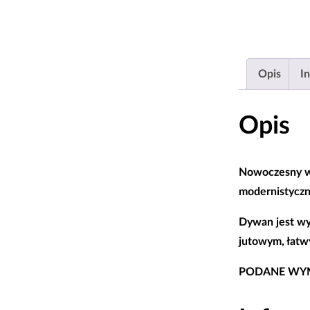
Opis
I
Opis
Nowoczesny wz
modernistyczn
Dywan jest wy
jutowym, łatw
PODANE WYM