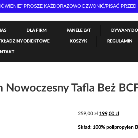
AMÓWIENIE" PROSZĘ KAŻDORAZOWO DZWONIĆ/PISAĆ PRZED
NAS
DLA FIRM
PANELE LVT
DYWANY DO
KŁADZINY OBIEKTOWE
KOSZYK
REGULAMIN
NTAKT
 Nowoczesny Tafla Beż BC
Pierwotna
Aktualn
259,00
zł
199,00
zł
cena
cena
Skład
: 100% polipropylen 
wynosiła:
wynosi: