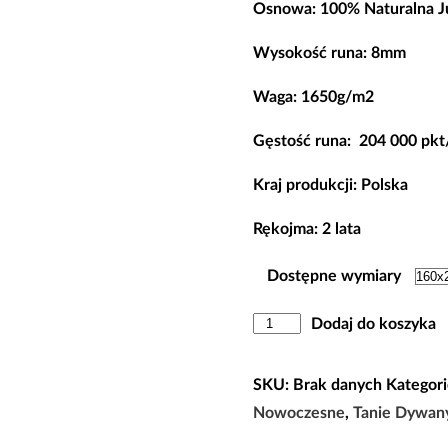
259,00 zł.
199,00 zł
Osnowa: 100% Naturalna J
Wysokość runa
: 8
mm
Waga: 1650g/m2
Gęstość runa: 204 000 pk
Kraj produkcji: Polska
Rękojma: 2 lata
Dostępne wymiary
ilość
Dodaj do koszyka
Dywan
Nowoczesny
SKU:
Brak danych
Kategori
Tafla
Nowoczesne
,
Tanie Dywan
Beż