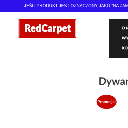
JEŚLI PRODUKT JEST OZNACZONY JAKO "NA Z
O 
WY
KO
Dywan
Promocja!