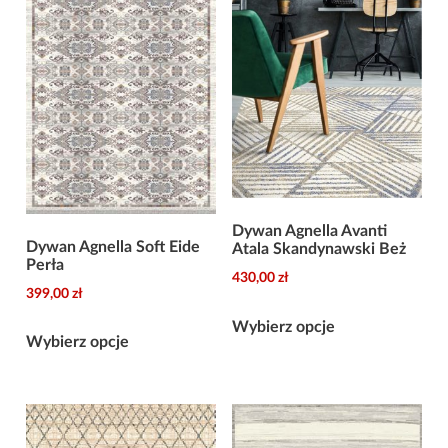
Dywan Agnella Avanti
Dywan Agnella Soft Eide
Atala Skandynawski Beż
Perła
430,00
zł
399,00
zł
Ten
Ten
Wybierz opcje
produkt
Wybierz opcje
produkt
ma
ma
wiele
wiele
wariantów.
wariantów.