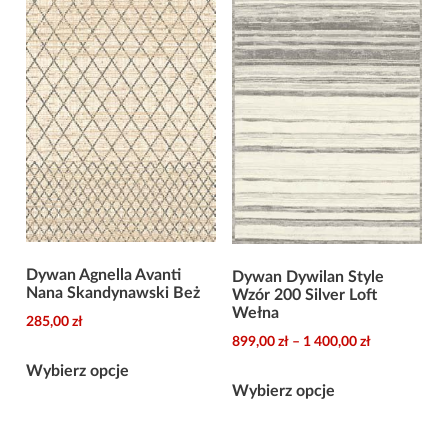
Opcje
Opcje
można
można
wybrać
wybrać
na
na
stronie
stronie
produktu
produktu
Dywan Agnella Avanti
Dywan Dywilan Style
Nana Skandynawski Beż
Wzór 200 Silver Loft
Wełna
285,00
zł
Zakres
899,00
zł
–
1 400,00
zł
Ten
cen:
Wybierz opcje
Ten
produkt
od
Wybierz opcje
produkt
ma
899,00 zł
ma
wiele
do