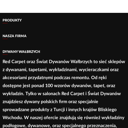
wiele
1
wariantów.
wariantów.
400,00 zł
Opcje
Opcje
PRODUKTY
można
można
wybrać
wybrać
NASZA FIRMA
na
na
stronie
stronie
DYWANY WAŁBRZYCH
produktu
produktu
Red Carpet oraz Świat Dywanów Wałbrzych to sieć sklepów
z dywanami, tapetami, wykładzinami, wycieraczkami oraz
akcesoriami przydatnymi podczas remontu. Od ręki
dostępne jest ponad 100 wzorów dywanów, tapet, oraz
wykładzin. Tylko w salonach Red Carpet i Świat Dywanów
znajdziesz dywany polskich firm oraz specjalnie
sprowadzane produkty z Turcji i innych krajów Bliskiego
Wschodu. W naszej ofercie znajdują się również wykładziny
podłogowe, dywanowe, oraz specjalnego przeznaczenia,