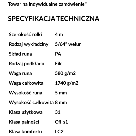
Towar na indywidualne zamówienie*
SPECYFIKACJA TECHNICZNA
Szerokość rolki
4 m
Rodzaj wykładziny
5/64” welur
Skład runa
PA
Rodzaj podkładu
Filc
Waga runa
580 g/m2
Waga całkowita
1740 g/m2
Wysokość runa
5 mm
Wysokość całkowita
8 mm
Klasa użytkowa
31
Klasa palności
Cfl-s1
Klasa komfortu
LC2