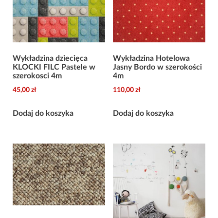
Wykładzina dziecięca
Wykładzina Hotelowa
KLOCKI FILC Pastele w
Jasny Bordo w szerokości
szerokosci 4m
4m
45,00
zł
110,00
zł
Dodaj do koszyka
Dodaj do koszyka