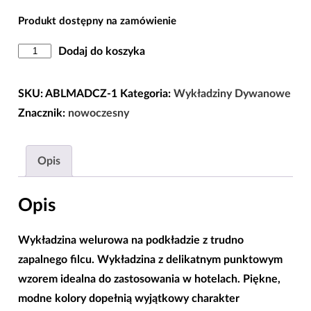
Produkt dostępny na zamówienie
ilość
Dodaj do koszyka
Wykładzina
Hotelowa
SKU:
ABLMADCZ-1
Kategoria:
Wykładziny Dywanowe
Bordo
Znacznik:
nowoczesny
w
szerokości
Opis
4m
Opis
Wykładzina welurowa na podkładzie z trudno
zapalnego filcu. Wykładzina z delikatnym punktowym
wzorem idealna do zastosowania w hotelach. Piękne,
modne kolory dopełnią wyjątkowy charakter