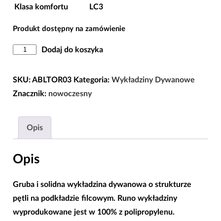
Klasa komfortu
LC3
Produkt dostępny na zamówienie
ilość
Dodaj do koszyka
Wykładzina
Dywanowa
SKU:
ABLTOR03
Kategoria:
Wykładziny Dywanowe
Pokojowa
Znacznik:
nowoczesny
Biała
03
Opis
w
szerokości
Opis
4m
Gruba i solidna wykładzina dywanowa o strukturze
pętli na podkładzie filcowym. Runo wykładziny
wyprodukowane jest w 100% z polipropylenu.