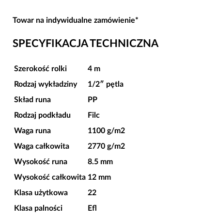
Towar na indywidualne zamówienie*
SPECYFIKACJA TECHNICZNA
Szerokość rolki
4 m
Rodzaj wykładziny
1/2″ pętla
Skład runa
PP
Rodzaj podkładu
Filc
Waga runa
1100 g/m2
Waga całkowita
2770 g/m2
Wysokość runa
8.5 mm
Wysokość całkowita
12 mm
Klasa użytkowa
22
Klasa palności
Efl