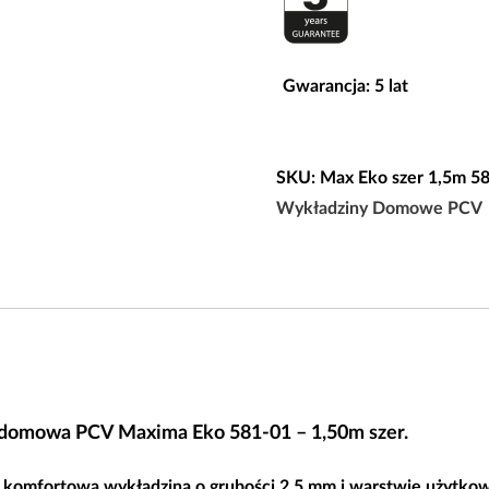
Wykładzi
domowa
PCV
Gwarancja: 5 lat
Maxima
Eko
581-
SKU:
Max Eko szer 1,5m 5
01
Wykładziny Domowe PCV
-
1,50m
szer
domowa PCV Maxima Eko 581-01 – 1,50m szer.
 komfortowa wykładzina o grubości 2,5 mm i warstwie użytko