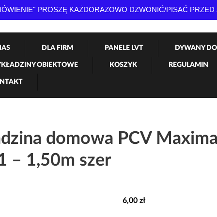
AMÓWIENIE" PROSZĘ KAŻDORAZOWO DZWONIĆ/PISAĆ PRZED
NAS
DLA FIRM
PANELE LVT
DYWANY DO
KŁADZINY OBIEKTOWE
KOSZYK
REGULAMIN
NTAKT
dzina domowa PCV Maxima
1 – 1,50m szer
6,00
zł