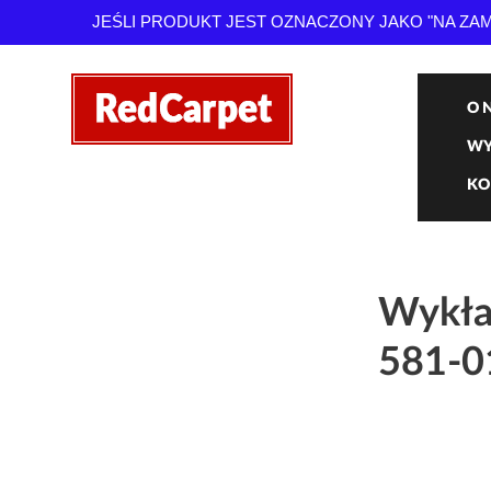
JEŚLI PRODUKT JEST OZNACZONY JAKO "NA Z
O 
WY
KO
Wykła
581-0