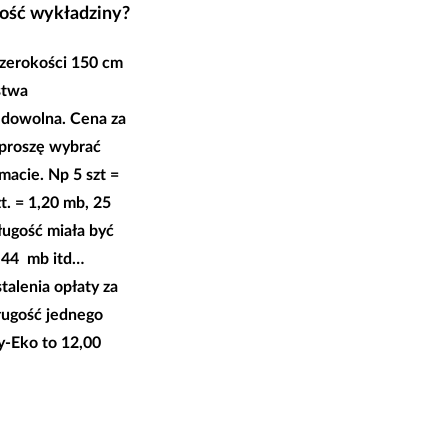
lość wykładziny?
zerokości 150 cm
stwa
 dowolna. Cena za
 proszę wybrać
acie. Np 5 szt =
t. = 1,20 mb, 25
ługość miała być
8,44 mb itd…
talenia opłaty za
ługość jednego
-Eko to 12,00