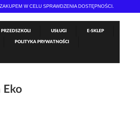
 ZAKUPEM W CELU SPRAWDZENIA DOSTĘPNOŚCI.
 PRZEDSZKOLI
USŁUGI
E-SKLEP
POLITYKA PRYWATNOŚCI
 Eko