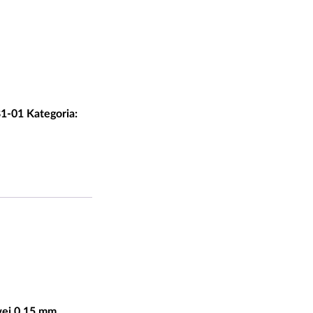
na
81-01
Kategoria:
wej 0,15 mm.