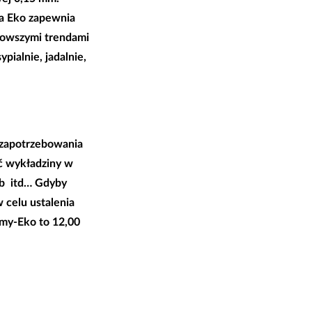
a Eko zapewnia
jnowszymi trendami
ialnie, jadalnie,
 zapotrzebowania
ść wykładziny w
 mb itd… Gdyby
 celu ustalenia
imy-Eko to 12,00