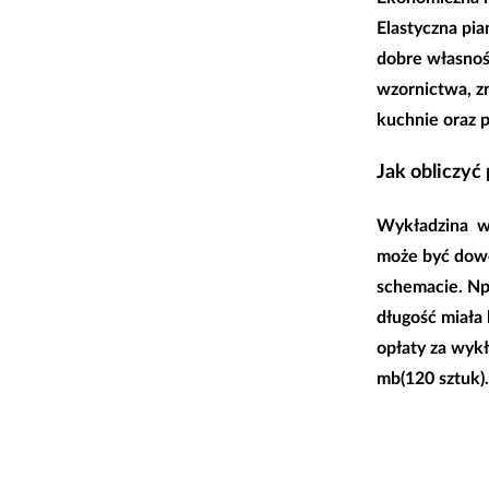
Elastyczna pi
dobre własnoś
wzornictwa, zn
kuchnie oraz 
Jak obliczyć
Wykładzina w
może być dowo
schemacie. Np 
długość miała
opłaty za wyk
mb(120 sztuk)