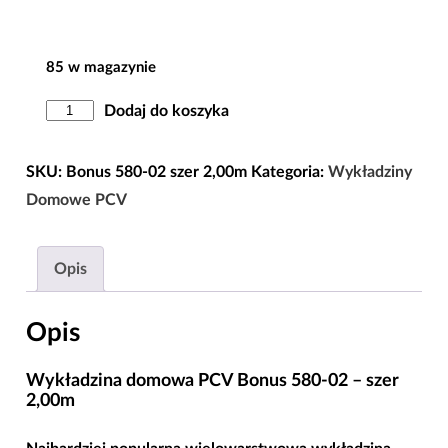
85 w magazynie
ilość
Dodaj do koszyka
Wykładzina
domowa
SKU:
Bonus 580-02 szer 2,00m
Kategoria:
Wykładziny
PCV
Domowe PCV
Bonus
580-
Opis
02
-
Opis
szer
2,00m
Wykładzina domowa PCV Bonus 580-02 – szer
2,00m