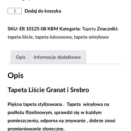
ilość
Dodaj do koszyka
Tapeta
Liście
SKU:
ER 10125-08 KBM
Kategoria:
Tapety
Znaczniki:
Granat
tapeta liście
,
tapeta luksusowa
,
tapeta winylowa
i
Srebro
Opis
Informacje dodatkowe
Opis
Tapeta Liście Granat i Srebro
Piękna tapeta stylizowana . Tapeta winylowa na
podłożu flizelinowym, sprawdzi się w każdym
pomieszczeniu, odporna na zmywanie , dobrze znosi
promieniowanie słoneczne.