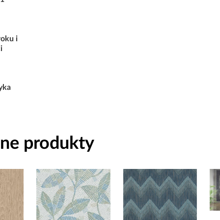
oku i
i
yka
ne produkty