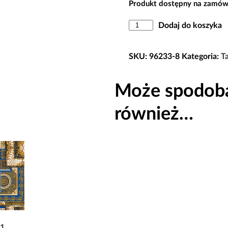
Produkt dostępny na zamów
ilość
Dodaj do koszyka
Tapeta
96233-
SKU:
96233-8
Kategoria:
T
8
Versace
Może spodoba
IV
również…
-1