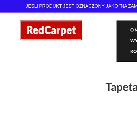
JEŚLI PRODUKT JEST OZNACZONY JAKO "NA Z
O 
WY
KO
Tapet