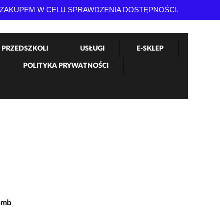
 ZAKUPEM W CELU SPRAWDZENIA DOSTĘPNOŚCI.
 PRZEDSZKOLI
USŁUGI
E-SKLEP
POLITYKA PRYWATNOŚCI
5mb