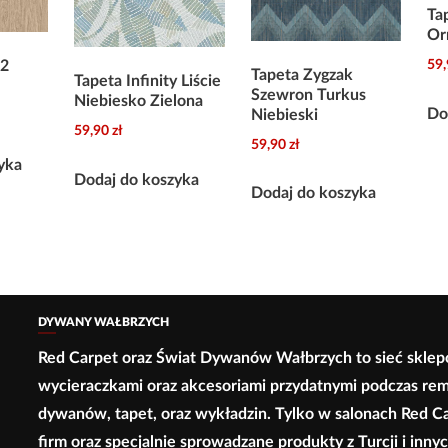
Ta
Or
-2
59
Tapeta Zygzak
Tapeta Infinity Liście
Szewron Turkus
Niebiesko Zielona
Do
Niebieski
59,90
zł
59,90
zł
yka
Dodaj do koszyka
Dodaj do koszyka
DYWANY WAŁBRZYCH
Red Carpet oraz Świat Dywanów Wałbrzych to sieć sklep
wycieraczkami oraz akcesoriami przydatnymi podczas re
dywanów, tapet, oraz wykładzin. Tylko w salonach Red C
firm oraz specjalnie sprowadzane produkty z Turcji i inn