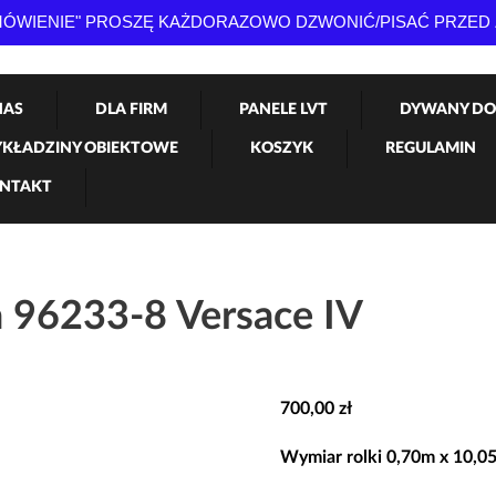
AMÓWIENIE" PROSZĘ KAŻDORAZOWO DZWONIĆ/PISAĆ PRZED
NAS
DLA FIRM
PANELE LVT
DYWANY DO
KŁADZINY OBIEKTOWE
KOSZYK
REGULAMIN
NTAKT
a 96233-8 Versace IV
700,00
zł
Wymiar rolki 0,70m x 10,0