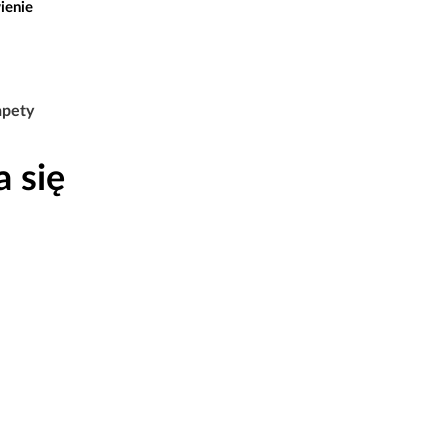
ienie
apety
 się