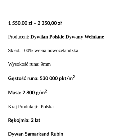
Zakres
1 550,00
zł
–
2 350,00
zł
cen:
Producent:
Dywilan Polskie Dywany Wełniane
od
1
Skład: 100% wełna nowozelandzka
550,00 zł
Wysokość runa: 9mm
do
2
2
Gęstość runa: 530 000 pkt/m
350,00 zł
2
Masa: 2 800 g/m
Kraj Produkcji: Polska
Rękojmia: 2 lat
Dywan Samarkand Rubin