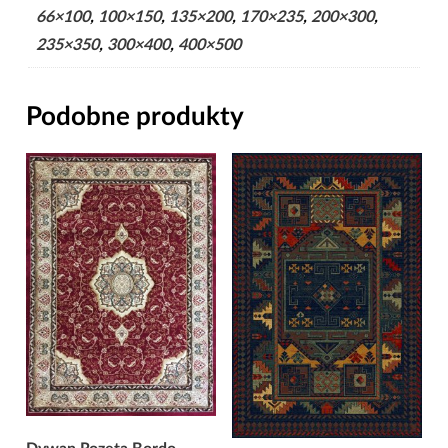
66×100
,
100×150
,
135×200
,
170×235
,
200×300
,
235×350
,
300×400
,
400×500
Podobne produkty