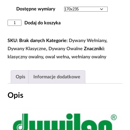
Dostępne wymiary
ilość
Dodaj do koszyka
Dywan
Owal
SKU:
Brak danych
Kategorie:
Dywany Wełniany
,
Dywilan
Dywany Klasyczne
,
Dywany Owalne
Znaczniki:
Polonia
klasyczny owalny
,
owal wełna
,
wełniany owalny
Samarkand
Rubin
Opis
Informacje dodatkowe
Wełna
100%
Opis
|
170x235
|
200x300
|