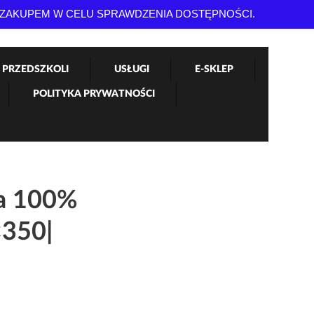
 ZAKUPEM W CELU SPRAWDZENIA DOSTĘPNOŚCI.
 PRZEDSZKOLI
USŁUGI
E-SKLEP
POLITYKA PRYWATNOŚCI
a 100%
×350|
kres
: