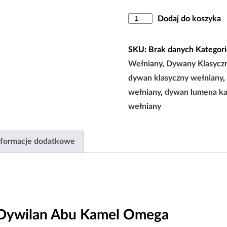
ilość
Dodaj do koszyka
Dywan
Dywilan
SKU:
Brak danych
Kategori
Abu
Wełniany
,
Dywany Klasycz
Kamel
dywan klasyczny wełniany
,
Omega
wełniany
,
dywan lumena k
100%
wełniany
Wełny
|170×235
nformacje dodatkowe
|
200×300
|
235×350|
Dywilan Abu Kamel Omega