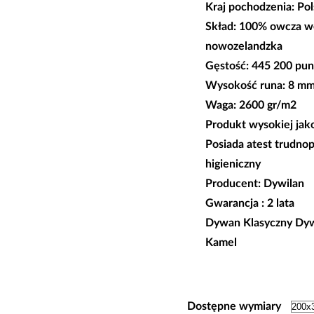
Kraj pochodzenia: Po
od
Skład: 100% owcza w
1
nowozelandzka
350
Gęstość: 445 200 p
do
Wysokość runa: 8 m
2
Waga: 2600 gr/m2
780
Produkt wysokiej jak
Posiada atest trudnop
higieniczny
Producent: Dywilan
Gwarancja : 2 lata
Dywan
Klasyczny Dy
Kamel
Dostępne wymiary