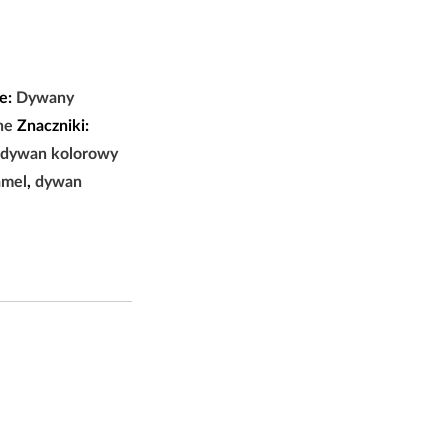
e:
Dywany
ne
Znaczniki:
dywan kolorowy
amel
,
dywan