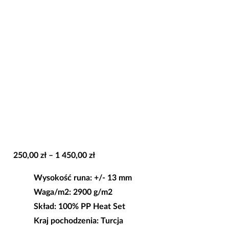
Zakres
250,00
zł
–
1 450,00
zł
cen:
Wysokość runa
: +/- 13 mm
od
Waga/m2
: 2900 g/m2
250,00 zł
Skład
: 100% PP Heat Set
do
Kraj pochodzenia
: Turcja
1