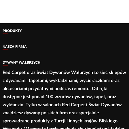
1
1
ma
ma
350,00 zł
350,00 zł
wiele
wiele
do
do
wariantów.
wariantów.
2
2
780,00 zł
780,00 zł
Opcje
Opcje
PRODUKTY
można
można
wybrać
wybrać
NASZA FIRMA
na
na
stronie
stronie
DYWANY WAŁBRZYCH
produktu
produktu
Red Carpet oraz Świat Dywanów Wałbrzych to sieć sklepów
z dywanami, tapetami, wykładzinami, wycieraczkami oraz
akcesoriami przydatnymi podczas remontu. Od ręki
dostępne jest ponad 100 wzorów dywanów, tapet, oraz
wykładzin. Tylko w salonach Red Carpet i Świat Dywanów
znajdziesz dywany polskich firm oraz specjalnie
sprowadzane produkty z Turcji i innych krajów Bliskiego
Wschodu. W naszej ofercie znajdują się również wykładziny