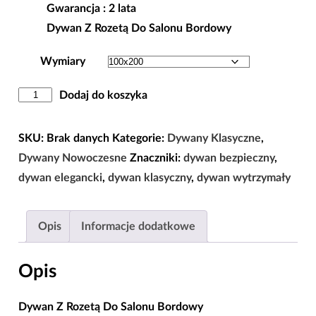
Gwarancja
: 2 lata
450,00 zł
Dywan Z Rozetą Do Salonu Bordowy
Wymiary
ilość
Dodaj do koszyka
Dywan
Z
SKU:
Brak danych
Kategorie:
Dywany Klasyczne
,
Rozetą
Dywany Nowoczesne
Znaczniki:
dywan bezpieczny
,
Do
dywan elegancki
,
dywan klasyczny
,
dywan wytrzymały
Salonu
Bordowy
Opis
Informacje dodatkowe
Opis
Dywan Z Rozetą Do Salonu Bordowy