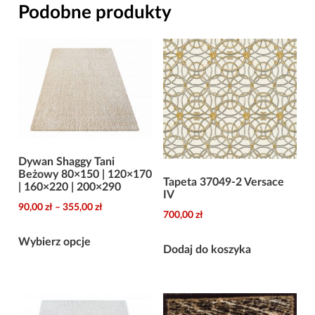
Podobne produkty
Dywan Shaggy Tani
Beżowy 80×150 | 120×170
Tapeta 37049-2 Versace
| 160×220 | 200×290
IV
Zakres
90,00
zł
–
355,00
zł
700,00
zł
cen:
Ten
od
Wybierz opcje
Dodaj do koszyka
produkt
90,00 zł
ma
do
wiele
355,00 zł
wariantów.