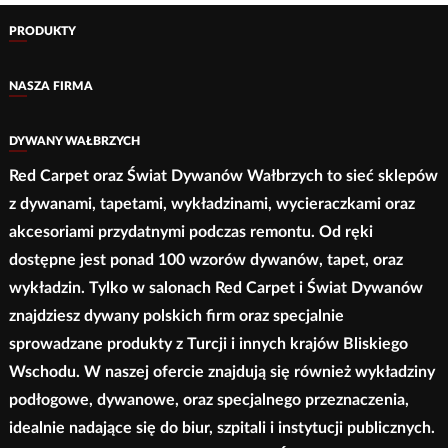
można
Opcje
PRODUKTY
wybrać
można
na
wybrać
NASZA FIRMA
stronie
na
produktu
stronie
DYWANY WAŁBRZYCH
produktu
Red Carpet oraz Świat Dywanów Wałbrzych to sieć sklepów
z dywanami, tapetami, wykładzinami, wycieraczkami oraz
akcesoriami przydatnymi podczas remontu. Od ręki
dostępne jest ponad 100 wzorów dywanów, tapet, oraz
wykładzin. Tylko w salonach Red Carpet i Świat Dywanów
znajdziesz dywany polskich firm oraz specjalnie
sprowadzane produkty z Turcji i innych krajów Bliskiego
Wschodu. W naszej ofercie znajdują się również wykładziny
podłogowe, dywanowe, oraz specjalnego przeznaczenia,
idealnie nadające się do biur, szpitali i instytucji publicznych.