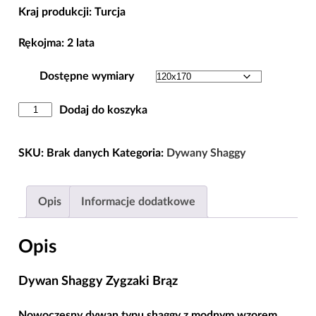
Kraj produkcji: Turcja
Rękojma: 2 lata
Dostępne wymiary
ilość
Dodaj do koszyka
Dywan
Shaggy
SKU:
Brak danych
Kategoria:
Dywany Shaggy
Zygzaki
Brąz
Opis
Informacje dodatkowe
Opis
Dywan Shaggy Zygzaki Brąz
Nowoczesny dywan typu shaggy z modnym wzorem