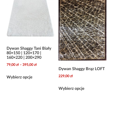
Opcje
można
wybrać
na
stronie
produktu
Dywan Shaggy Tani Biały
80×150 | 120×170 |
160×220 | 200×290
Zakres
79,00
zł
–
395,00
zł
Dywan Shaggy Brąz LOFT
cen:
Ten
229,00
zł
od
Wybierz opcje
produkt
79,00 zł
Ten
ma
Wybierz opcje
do
produkt
wiele
395,00 zł
ma
wariantów.
wiele
Opcje
wariantów.