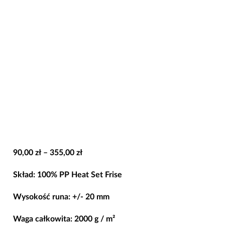
Zakres
90,00
zł
–
355,00
zł
cen:
Skład: 100% PP Heat Set Frise
od
90,00 zł
Wysokość runa: +/- 20 mm
do
Waga całkowita: 2000 g / m²
355,00 zł