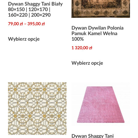
Dywan Shaggy Tani Biały
80×150 | 120×170 |
160×220 | 200×290
Zakres
79,00
zł
–
395,00
zł
Dywan Dywilan Polonia
cen:
Pamuk Kamel Wełna
Ten
od
Wybierz opcje
100%
produkt
79,00 zł
1 320,00
zł
ma
do
Ten
wiele
395,00 zł
Wybierz opcje
produkt
wariantów.
ma
Opcje
wiele
można
wariantów.
wybrać
Opcje
na
można
stronie
wybrać
produktu
na
stronie
Dywan Shaggy Tani