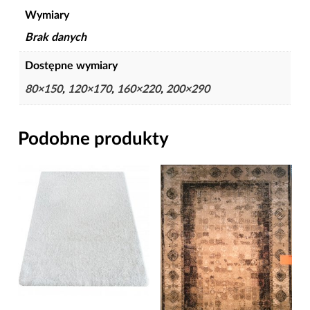
Wymiary
Brak danych
Dostępne wymiary
80×150
,
120×170
,
160×220
,
200×290
Podobne produkty