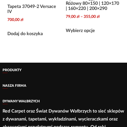
Różowy 80×150 | 120×170
produktu
Tapeta 37049-2 Versace
| 160×220 | 200×290
IV
Zakres
79,00
zł
–
355,00
zł
700,00
zł
cen:
Ten
od
Wybierz opcje
Dodaj do koszyka
produkt
79,00 zł
ma
do
wiele
355,00 zł
wariantów.
Opcje
PRODUKTY
można
wybrać
NASZA FIRMA
na
stronie
DYWANY WAŁBRZYCH
produktu
Red Carpet oraz Świat Dywanów Wałbrzych to sieć sklepów
z dywanami, tapetami, wykładzinami, wycieraczkami oraz
akcesoriami przydatnymi podczas remontu. Od ręki