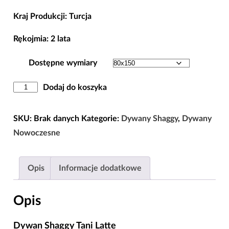
Kraj Produkcji: Turcja
Rękojmia: 2 lata
Dostępne wymiary
ilość
Dodaj do koszyka
Dywan
Shaggy
SKU:
Brak danych
Kategorie:
Dywany Shaggy
,
Dywany
Tani
Nowoczesne
Latte
80x150
Opis
Informacje dodatkowe
|
120x170
Opis
|
160x220
Dywan Shaggy Tani Latte