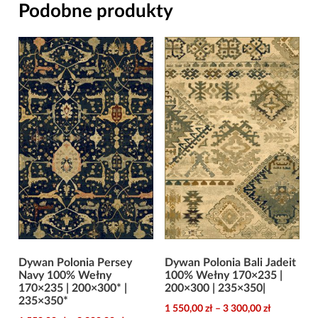
Podobne produkty
Dywan Polonia Persey
Dywan Polonia Bali Jadeit
Navy 100% Wełny
100% Wełny 170×235 |
170×235 | 200×300* |
200×300 | 235×350|
235×350*
Zakres
1 550,00
zł
–
3 300,00
zł