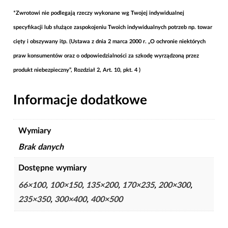
*Zwrotowi nie podlegają rzeczy wykonane wg Twojej indywidualnej
specyfikacji lub służące zaspokojeniu Twoich indywidualnych potrzeb np. towar
cięty i obszywany itp. (Ustawa z dnia 2 marca 2000 r. „O ochronie niektórych
praw konsumentów oraz o odpowiedzialności za szkodę wyrządzoną przez
produkt niebezpieczny”, Rozdział 2, Art. 10, pkt. 4 )
Informacje dodatkowe
Wymiary
Brak danych
Dostępne wymiary
66×100
,
100×150
,
135×200
,
170×235
,
200×300
,
235×350
,
300×400
,
400×500