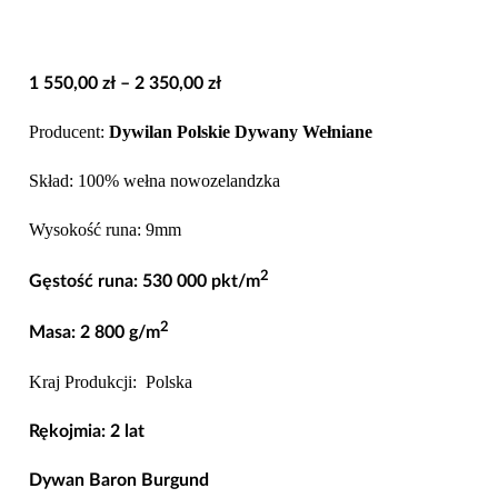
Zakres
1 550,00
zł
–
2 350,00
zł
cen:
Producent:
Dywilan Polskie Dywany Wełniane
od
1
Skład: 100% wełna nowozelandzka
550,00 zł
Wysokość runa: 9mm
do
2
2
Gęstość runa: 530 000 pkt/m
350,00 zł
2
Masa: 2 800 g/m
Kraj Produkcji: Polska
Rękojmia: 2 lat
Dywan Baron Burgund