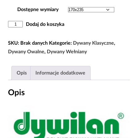
Dostępne wymiary
ilość
Dodaj do koszyka
Dywan
Owal
SKU:
Brak danych
Kategorie:
Dywany Klasyczne
,
Dywilan
Dywany Owalne
,
Dywany Wełniany
Polonia
Baron
Opis
Informacje dodatkowe
Burgund
Wełna
Opis
100%
|
170x235
|
200x300
|