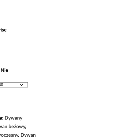
 zł
ise
 zł
 Nie
a:
Dywany
wan beżowy
,
oczesny
,
Dywan