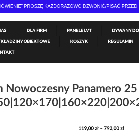
AMÓWIENIE" PROSZĘ KAŻDORAZOWO DZWONIĆ/PISAĆ PRZED
NAS
DLA FIRM
PANELE LVT
DYWANY DO
KŁADZINY OBIEKTOWE
KOSZYK
REGULAMIN
NTAKT
 Nowoczesny Panamero 25 
50|120×170|160×220|200×
Zakres
119,00
zł
–
792,00
zł
cen: