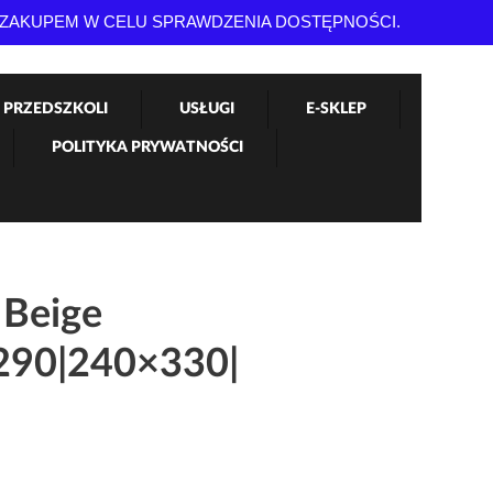
 ZAKUPEM W CELU SPRAWDZENIA DOSTĘPNOŚCI.
 PRZEDSZKOLI
USŁUGI
E-SKLEP
POLITYKA PRYWATNOŚCI
Beige
290|240×330|