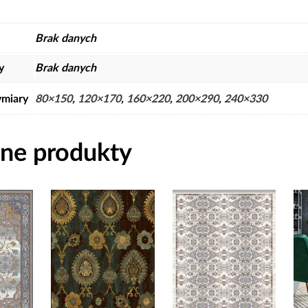
Brak danych
y
Brak danych
miary
80×150
,
120×170
,
160×220
,
200×290
,
240×330
ne produkty