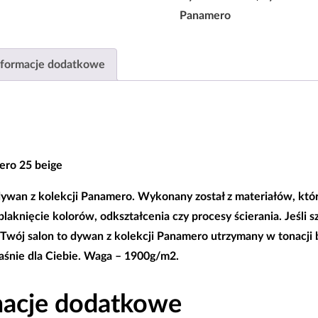
Beige
Panamero
|80x150|120x170|160x220|
nformacje dodatkowe
ro 25 beige
ywan z kolekcji Panamero.
Wykonany został z materiałów, któ
laknięcie kolorów, odkształcenia czy procesy ścierania. Jeśli s
 Twój salon to dywan z kolekcji Panamero utrzymany w tonacji
właśnie dla Ciebie. Waga – 1900g/m2.
macje dodatkowe