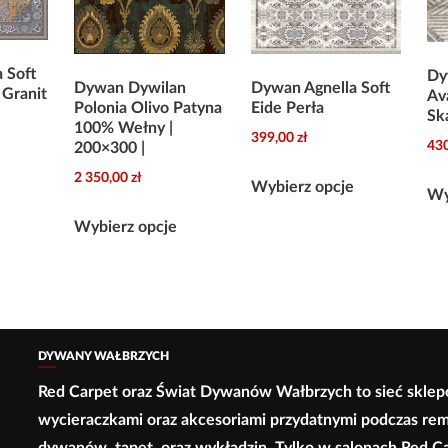
 Soft
Dy
Dywan Dywilan
Dywan Agnella Soft
 Granit
Av
Polonia Olivo Patyna
Eide Perła
Sk
100% Wełny |
399,00
zł
43
200×300 |
Ten
Ten
e
2 350,00
zł
produkt
Wybierz opcje
Wy
produkt
Ten
ma
ma
Wybierz opcje
produkt
wiele
wiele
ma
wariantów.
wariantów.
wiele
Opcje
Opcje
wariantów.
można
można
Opcje
wybrać
DYWANY WAŁBRZYCH
wybrać
można
na
Red Carpet oraz Świat Dywanów Wałbrzych to sieć sklep
na
wybrać
stronie
wycieraczkami oraz akcesoriami przydatnymi podczas re
stronie
na
produktu
dywanów, tapet, oraz wykładzin. Tylko w salonach Red C