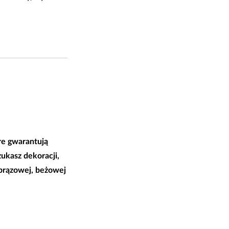
200x290|240x330|
re gwarantują
zukasz dekoracji,
 brązowej, beżowej