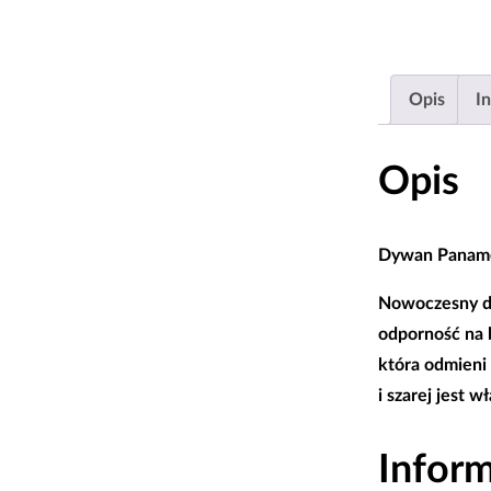
Opis
I
Opis
Dywan Paname
Nowoczesny d
odporność na b
która odmieni
i szarej jest 
Infor