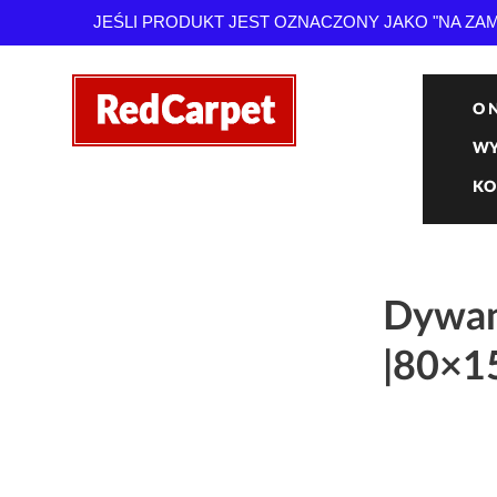
JEŚLI PRODUKT JEST OZNACZONY JAKO "NA Z
O 
WY
KO
Dywan
|80×1