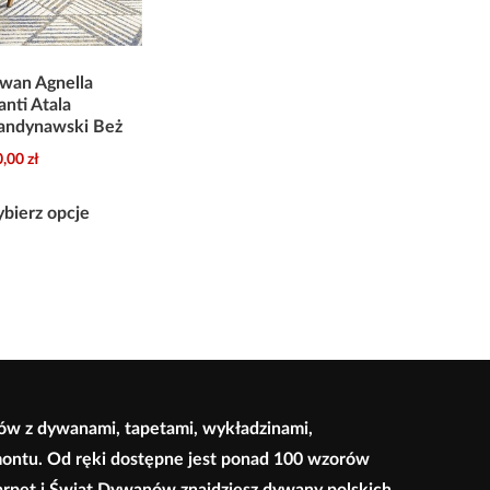
wan Agnella
anti Atala
andynawski Beż
0,00
zł
Ten
bierz opcje
produkt
ma
wiele
wariantów.
Opcje
można
wybrać
ów z dywanami, tapetami, wykładzinami,
na
montu. Od ręki dostępne jest ponad 100 wzorów
stronie
arpet i Świat Dywanów znajdziesz dywany polskich