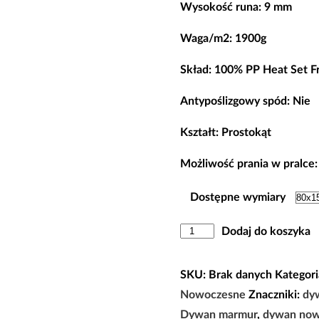
Wysokość runa: 9 mm
od
119,00
Waga/m2: 1900g
do
Skład: 100% PP Heat Set Fr
792,00
Antypoślizgowy spód: Nie
Kształt: Prostokąt
Możliwość prania w pralce:
Dostępne wymiary
ilość
Dodaj do koszyka
Dywan
Nowoczesny
SKU:
Brak danych
Kategori
Panamero
Nowoczesne
Znaczniki:
dy
25
Dywan marmur
,
dywan now