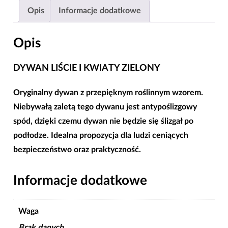
ANTYPOŚLIZGOWY
Opis
Informacje dodatkowe
SPÓD
SZER
Opis
80
CM
DYWAN LIŚCIE I KWIATY ZIELONY
Oryginalny dywan z przepięknym roślinnym wzorem.
Niebywałą zaletą tego dywanu jest antypoślizgowy
spód, dzięki czemu dywan nie będzie się ślizgał po
podłodze. Idealna propozycja dla ludzi ceniących
bezpieczeństwo oraz praktyczność.
Informacje dodatkowe
Waga
Brak danych