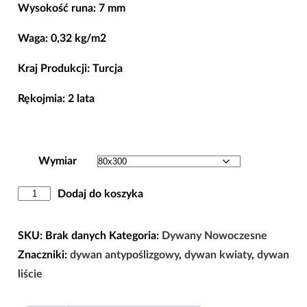
70,00 zł
Wysokość runa: 7 mm
do
Waga: 0,32 kg/m2
129,00 zł
Kraj Produkcji: Turcja
Rękojmia: 2 lata
Wymiar
ilość
Dodaj do koszyka
DYWAN
LIŚCIE
SKU:
Brak danych
Kategoria:
Dywany Nowoczesne
I
Znaczniki:
dywan antypoślizgowy
,
dywan kwiaty
,
dywan
KWIATY
liście
ZIELONY