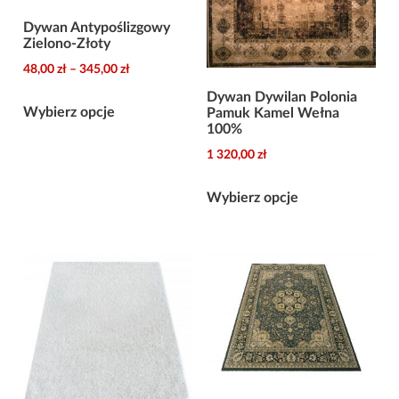
Dywan Antypoślizgowy
Zielono-Złoty
Zakres
48,00
zł
–
345,00
zł
cen:
Dywan Dywilan Polonia
Ten
od
Wybierz opcje
Pamuk Kamel Wełna
produkt
100%
48,00 zł
ma
do
1 320,00
zł
wiele
345,00 zł
Ten
wariantów.
Wybierz opcje
produkt
Opcje
ma
można
wiele
wybrać
wariantów.
na
Opcje
stronie
można
produktu
wybrać
na