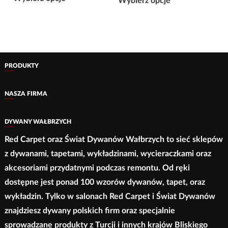
Wybierz opcje
produkt
produkt
ma
ma
wiele
wiele
wariantów.
wariantów.
Opcje
Opcje
PRODUKTY
można
można
wybrać
wybrać
NASZA FIRMA
na
na
stronie
stronie
DYWANY WAŁBRZYCH
produktu
produktu
Red Carpet oraz Świat Dywanów Wałbrzych to sieć sklepów
z dywanami, tapetami, wykładzinami, wycieraczkami oraz
akcesoriami przydatnymi podczas remontu. Od ręki
dostępne jest ponad 100 wzorów dywanów, tapet, oraz
wykładzin. Tylko w salonach Red Carpet i Świat Dywanów
znajdziesz dywany polskich firm oraz specjalnie
sprowadzane produkty z Turcji i innych krajów Bliskiego