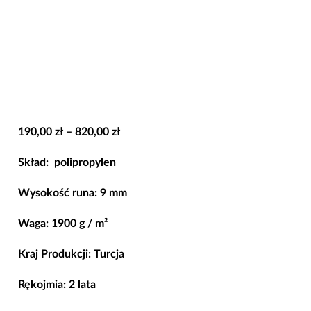
Zakres
190,00
zł
–
820,00
zł
cen:
Skład: polipropylen
od
190,00 zł
Wysokość runa: 9 mm
do
Waga: 1900 g / m²
820,00 zł
Kraj Produkcji: Turcja
Rękojmia: 2 lata