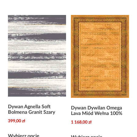
Opcje
ma
można
wiele
wybrać
wariantów.
na
Opcje
stronie
można
produktu
wybrać
na
stronie
produktu
Dywan Agnella Soft
Dywan Dywilan Omega
Bolmena Granit Szary
Lava Miód Wełna 100%
399,00
zł
1 168,00
zł
Ten
Ten
Wybierz opcje