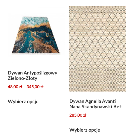
Dywan Antypoślizgowy
Zielono-Złoty
Zakres
48,00
zł
–
345,00
zł
cen:
Ten
od
Dywan Agnella Avanti
Wybierz opcje
produkt
Nana Skandynawski Beż
48,00 zł
ma
do
285,00
zł
wiele
345,00 zł
Ten
wariantów.
Wybierz opcje
produkt