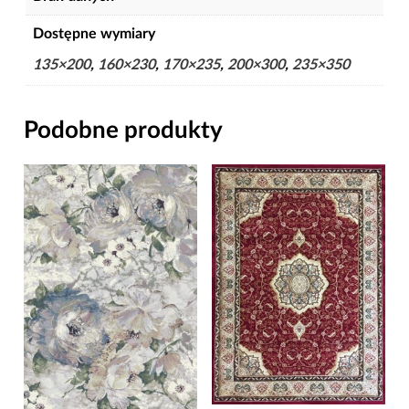
Dostępne wymiary
135×200
,
160×230
,
170×235
,
200×300
,
235×350
Podobne produkty