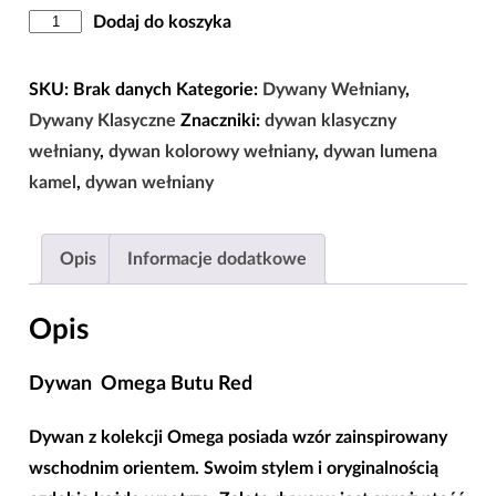
ilość
Dodaj do koszyka
Dywan
Dywilan
SKU:
Brak danych
Kategorie:
Dywany Wełniany
,
Omega
Dywany Klasyczne
Znaczniki:
dywan klasyczny
Butu
wełniany
,
dywan kolorowy wełniany
,
dywan lumena
Red
kamel
,
dywan wełniany
100%
Wełny
Opis
Informacje dodatkowe
|
200×300
Opis
|
Dywan Omega Butu Red
Dywan z kolekcji Omega posiada wzór zainspirowany
wschodnim orientem. Swoim stylem i oryginalnością