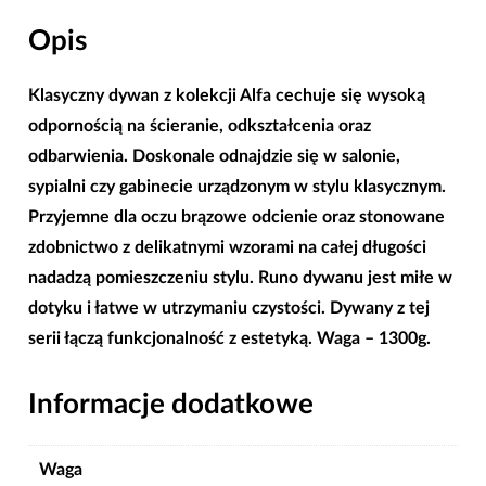
różnych
Opis
rozmiarach
|80x150|120x170|150x210|200x300|
Klasyczny dywan z kolekcji Alfa
cechuje się wysoką
odpornością na ścieranie, odkształcenia oraz
odbarwienia. Doskonale odnajdzie się w salonie,
sypialni czy gabinecie urządzonym w stylu klasycznym.
Przyjemne dla oczu brązowe odcienie oraz stonowane
zdobnictwo z delikatnymi wzorami na całej długości
nadadzą pomieszczeniu stylu. Runo dywanu jest miłe w
dotyku i łatwe w utrzymaniu czystości. Dywany z tej
serii łączą funkcjonalność z estetyką. Waga – 1300g.
Informacje dodatkowe
Waga