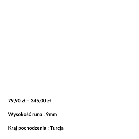
Zakres
79,90
zł
–
345,00
zł
cen:
Wysokość runa : 9mm
od
79,90 zł
Kraj pochodzenia : Turcja
do