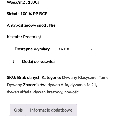
Waga/m2 : 1300g
345,00 zł
Skład : 100 % PP BCF
Antypoślizgowy spód : Nie
Kształt : Prostokąt
Dostępne wymiary
ilość
Dodaj do koszyka
Dywan
BCF
SKU:
Brak danych
Kategorie:
Dywany Klasyczne
,
Tanie
Alfa
Dywany
Znaczników:
dywan Alfa
,
dywan alfa 21
,
21
dywan alfada
,
dywan brązowy
,
nowość
-
brązowy
Opis
Informacje dodatkowe
w