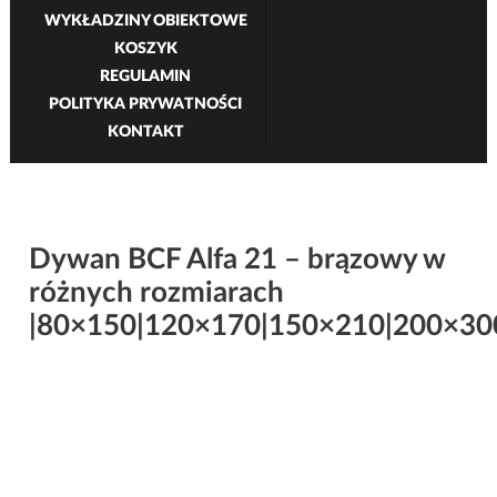
WYKŁADZINY OBIEKTOWE
KOSZYK
REGULAMIN
POLITYKA PRYWATNOŚCI
KONTAKT
Dywan BCF Alfa 21 – brązowy w
różnych rozmiarach
|80×150|120×170|150×210|200×30