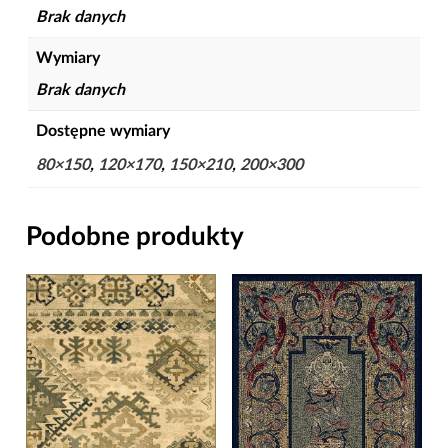
Brak danych
Wymiary
Brak danych
Dostępne wymiary
80×150
,
120×170
,
150×210
,
200×300
Podobne produkty