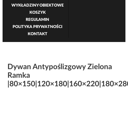
WYKŁADZINY OBIEKTOWE
KOSZYK
REGULAMIN
POLITYKA PRYWATNOŚCI
KONTAKT
Dywan Antypoślizgowy Zielona
Ramka
|80×150|120×180|160×220|180×28