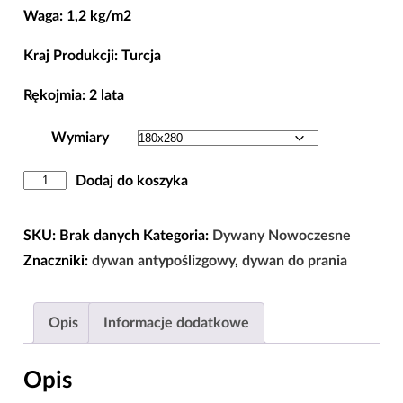
Waga: 1,2 kg/m2
365,00 zł
Kraj Produkcji: Turcja
Rękojmia: 2 lata
Wymiary
ilość
Dodaj do koszyka
Dywan
Antypoślizgowy
SKU:
Brak danych
Kategoria:
Dywany Nowoczesne
Zielona
Znaczniki:
dywan antypoślizgowy
,
dywan do prania
Ramka
|80x150|120x180|160x220|180x280|
Opis
Informacje dodatkowe
Opis