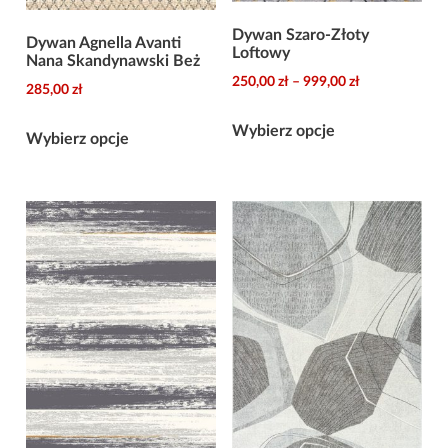
Dywan Szaro-Złoty
Dywan Agnella Avanti
Loftowy
Nana Skandynawski Beż
Zakres
250,00
zł
–
999,00
zł
285,00
zł
cen:
Ten
Ten
od
Wybierz opcje
Wybierz opcje
produkt
produkt
250,00 zł
ma
do
ma
wiele
999,00 zł
wiele
wariantów.
wariantów.
Opcje
Opcje
można
można
wybrać
wybrać
na
na
stronie
stronie
produktu
produktu