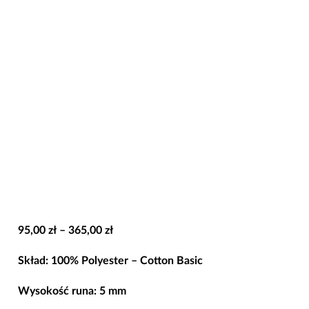
Zakres
95,00
zł
–
365,00
zł
cen:
Skład: 100% Polyester – Cotton Basic
od
95,00 zł
Wysokość runa: 5 mm
do