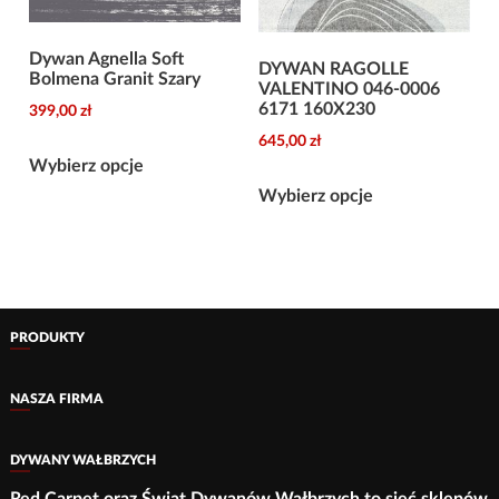
Dywan Agnella Soft
DYWAN RAGOLLE
Bolmena Granit Szary
VALENTINO 046-0006
6171 160X230
399,00
zł
645,00
zł
Ten
Wybierz opcje
Ten
produkt
Wybierz opcje
produkt
ma
ma
wiele
wiele
wariantów.
wariantów.
Opcje
Opcje
można
PRODUKTY
można
wybrać
wybrać
na
NASZA FIRMA
na
stronie
stronie
produktu
DYWANY WAŁBRZYCH
produktu