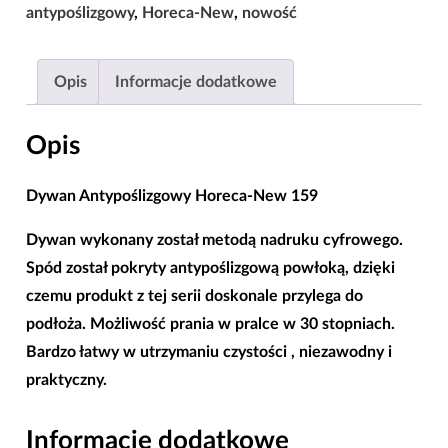
New
antypoślizgowy
,
Horeca-New
,
nowość
159
|80x150|120x180|160x220|
Opis
Informacje dodatkowe
Opis
Dywan Antypoślizgowy Horeca-New 159
Dywan wykonany został metodą nadruku cyfrowego.
Spód został pokryty
antypoślizgową powłoką
, dzięki
czemu produkt z tej serii doskonale przylega do
podłoża. Możliwość prania w pralce w 30 stopniach.
Bardzo łatwy w utrzymaniu czystości , niezawodny i
praktyczny.
Informacje dodatkowe