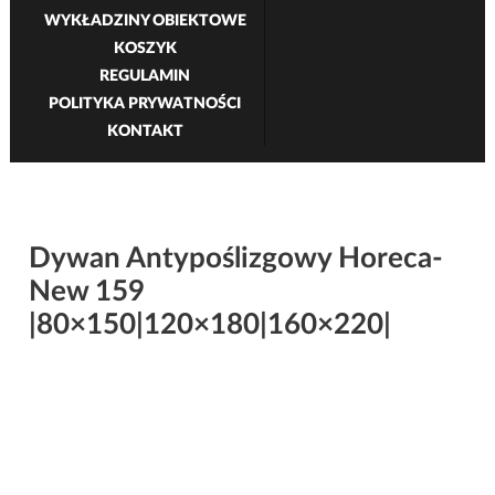
WYKŁADZINY OBIEKTOWE
KOSZYK
REGULAMIN
POLITYKA PRYWATNOŚCI
KONTAKT
Dywan Antypoślizgowy Horeca-
New 159
|80×150|120×180|160×220|