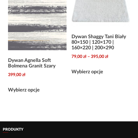
wybrać
wybrać
na
na
stronie
stronie
produktu
produktu
Dywan Shaggy Tani Biały
80×150 | 120×170 |
160×220 | 200×290
Zakres
79,00
zł
–
395,00
zł
Dywan Agnella Soft
cen:
Bolmena Granit Szary
Ten
od
Wybierz opcje
399,00
zł
produkt
79,00 zł
ma
Ten
do
Wybierz opcje
wiele
produkt
395,00 zł
wariantów.
ma
Opcje
wiele
można
wariantów.
wybrać
Opcje
PRODUKTY
na
można