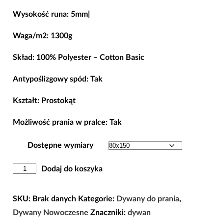
cen:
Wysokość runa: 5mm|
od
98,00 zł
Waga/m2: 1300g
do
Skład: 100% Polyester – Cotton Basic
268,00 zł
Antypoślizgowy spód: Tak
Kształt: Prostokąt
Możliwość prania w pralce: Tak
Dostępne wymiary
ilość
Dodaj do koszyka
Dywan
Antypoślizgowy
SKU:
Brak danych
Kategorie:
Dywany do prania
,
Horeca-
Dywany Nowoczesne
Znaczniki:
dywan