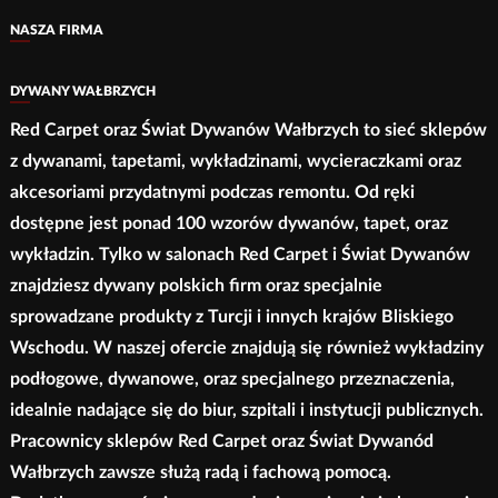
stronie
wybrać
NASZA FIRMA
produktu
na
stronie
DYWANY WAŁBRZYCH
produktu
Red Carpet oraz Świat Dywanów Wałbrzych to sieć sklepów
z dywanami, tapetami, wykładzinami, wycieraczkami oraz
akcesoriami przydatnymi podczas remontu. Od ręki
dostępne jest ponad 100 wzorów dywanów, tapet, oraz
wykładzin. Tylko w salonach Red Carpet i Świat Dywanów
znajdziesz dywany polskich firm oraz specjalnie
sprowadzane produkty z Turcji i innych krajów Bliskiego
Wschodu. W naszej ofercie znajdują się również wykładziny
podłogowe, dywanowe, oraz specjalnego przeznaczenia,
idealnie nadające się do biur, szpitali i instytucji publicznych.
Pracownicy sklepów Red Carpet oraz Świat Dywanód
Wałbrzych zawsze służą radą i fachową pomocą.