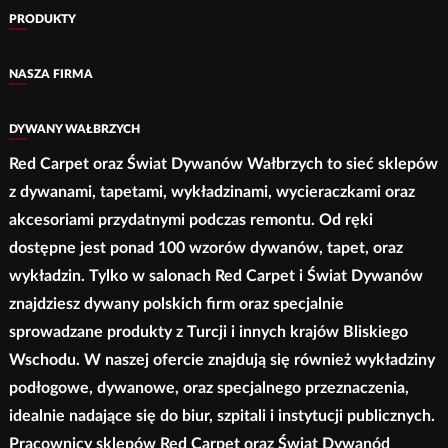
Opcje
PRODUKTY
można
wybrać
NASZA FIRMA
na
stronie
DYWANY WAŁBRZYCH
produktu
Red Carpet oraz Świat Dywanów Wałbrzych to sieć sklepów
z dywanami, tapetami, wykładzinami, wycieraczkami oraz
akcesoriami przydatnymi podczas remontu. Od ręki
dostępne jest ponad 100 wzorów dywanów, tapet, oraz
wykładzin. Tylko w salonach Red Carpet i Świat Dywanów
znajdziesz dywany polskich firm oraz specjalnie
sprowadzane produkty z Turcji i innych krajów Bliskiego
Wschodu. W naszej ofercie znajdują się również wykładziny
podłogowe, dywanowe, oraz specjalnego przeznaczenia,
idealnie nadające się do biur, szpitali i instytucji publicznych.
Pracownicy sklepów Red Carpet oraz Świat Dywanód