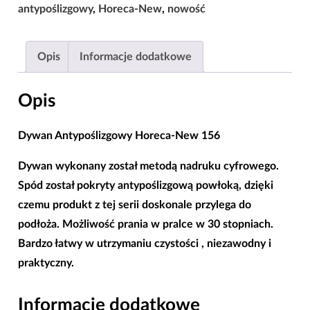
New
antypoślizgowy
,
Horeca-New
,
nowość
156
|80x150|120x180|160x220|
Opis
Informacje dodatkowe
Opis
Dywan Antypoślizgowy Horeca-New 156
Dywan wykonany został metodą nadruku cyfrowego.
Spód został pokryty
antypoślizgową powłoką
, dzięki
czemu produkt z tej serii doskonale przylega do
podłoża. Możliwość prania w pralce w 30 stopniach.
Bardzo łatwy w utrzymaniu czystości , niezawodny i
praktyczny.
Informacje dodatkowe