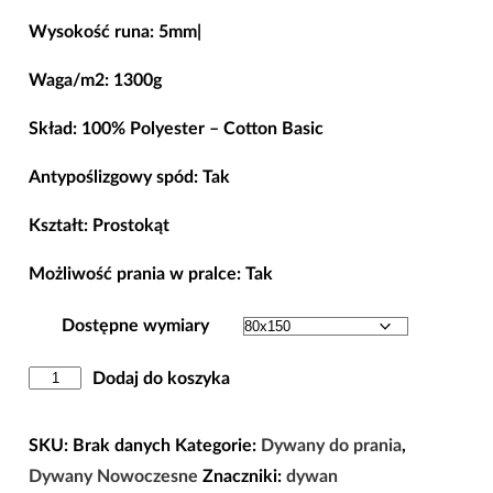
cen:
Wysokość runa: 5mm|
od
98,00 zł
Waga/m2: 1300g
do
Skład: 100% Polyester – Cotton Basic
268,00 zł
Antypoślizgowy spód: Tak
Kształt: Prostokąt
Możliwość prania w pralce: Tak
Dostępne wymiary
ilość
Dodaj do koszyka
Dywan
Antypoślizgowy
SKU:
Brak danych
Kategorie:
Dywany do prania
,
Horeca-
Dywany Nowoczesne
Znaczniki:
dywan