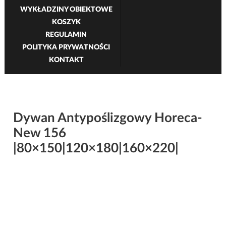
WYKŁADZINY OBIEKTOWE
KOSZYK
REGULAMIN
POLITYKA PRYWATNOŚCI
KONTAKT
Dywan Antypoślizgowy Horeca-
New 156
|80×150|120×180|160×220|