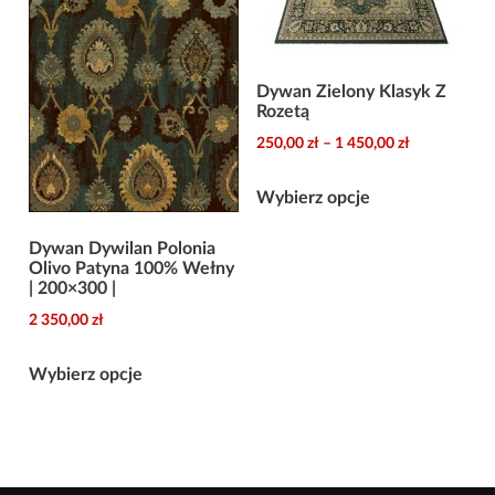
wybrać
na
stronie
Dywan Zielony Klasyk Z
Rozetą
produktu
Zakres
250,00
zł
–
1 450,00
zł
cen:
Ten
od
Wybierz opcje
produkt
250,00 zł
ma
Dywan Dywilan Polonia
do
Olivo Patyna 100% Wełny
wiele
1
| 200×300 |
wariantów.
450,00 zł
2 350,00
zł
Opcje
Ten
można
Wybierz opcje
produkt
wybrać
ma
na
wiele
stronie
wariantów.
produktu