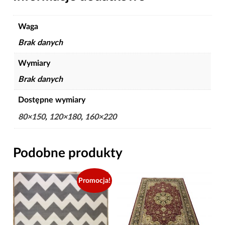
Waga
Brak danych
Wymiary
Brak danych
Dostępne wymiary
80×150
,
120×180
,
160×220
Podobne produkty
Promocja!