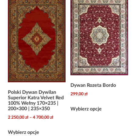
produktu
wariantów.
2
780,00 zł
Opcje
można
wybrać
na
stronie
produktu
Dywan Rozeta Bordo
Polski Dywan Dywilan
299,00
zł
Superior Katra Velvet Red
100% Wełny 170×235 |
Ten
200×300 | 235×350
Wybierz opcje
produkt
Zakres
2 250,00
zł
–
4 700,00
zł
ma
cen:
Ten
wiele
od
Wybierz opcje
produkt