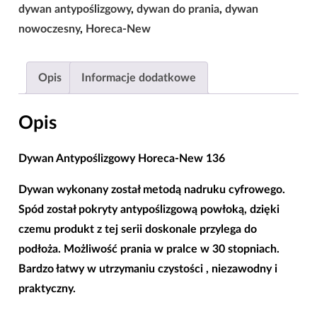
New
dywan antypoślizgowy
,
dywan do prania
,
dywan
136
nowoczesny
,
Horeca-New
|80x150|120x180|160x220|
Opis
Informacje dodatkowe
Opis
Dywan Antypoślizgowy Horeca-New 136
Dywan wykonany został metodą nadruku cyfrowego.
Spód został pokryty
antypoślizgową powłoką
, dzięki
czemu produkt z tej serii doskonale przylega do
podłoża. Możliwość prania w pralce w 30 stopniach.
Bardzo łatwy w utrzymaniu czystości , niezawodny i
praktyczny.