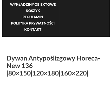
WYKŁADZINY OBIEKTOWE
KOSZYK
REGULAMIN
POLITYKA PRYWATNOŚCI
KONTAKT
Dywan Antypoślizgowy Horeca-
New 136
|80×150|120×180|160×220|