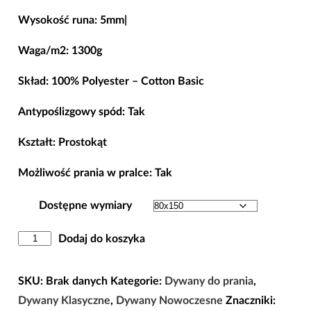
cen:
Wysokość runa: 5mm|
od
98,00 zł
Waga/m2: 1300g
do
Skład: 100% Polyester – Cotton Basic
268,00 zł
Antypoślizgowy spód: Tak
Kształt: Prostokąt
Możliwość prania w pralce: Tak
Dostępne wymiary
ilość
Dodaj do koszyka
Dywan
Antypoślizgowy
SKU:
Brak danych
Kategorie:
Dywany do prania
,
Horeca-
Dywany Klasyczne
,
Dywany Nowoczesne
Znaczniki: