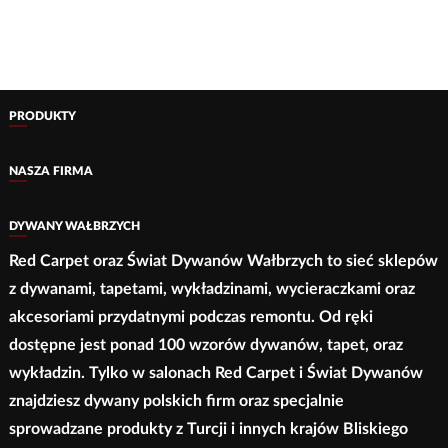
wariantów.
2
ma
Opcje
250,00 zł
wiele
do
można
wariantów.
4
wybrać
700,00 zł
Opcje
PRODUKTY
na
można
stronie
wybrać
NASZA FIRMA
produktu
na
stronie
DYWANY WAŁBRZYCH
produktu
Red Carpet oraz Świat Dywanów Wałbrzych to sieć sklepów
z dywanami, tapetami, wykładzinami, wycieraczkami oraz
akcesoriami przydatnymi podczas remontu. Od ręki
dostępne jest ponad 100 wzorów dywanów, tapet, oraz
wykładzin. Tylko w salonach Red Carpet i Świat Dywanów
znajdziesz dywany polskich firm oraz specjalnie
sprowadzane produkty z Turcji i innych krajów Bliskiego