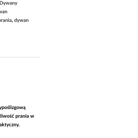
Dywany
wan
rania
,
dywan
ypoślizgową
żliwość prania w
aktyczny.