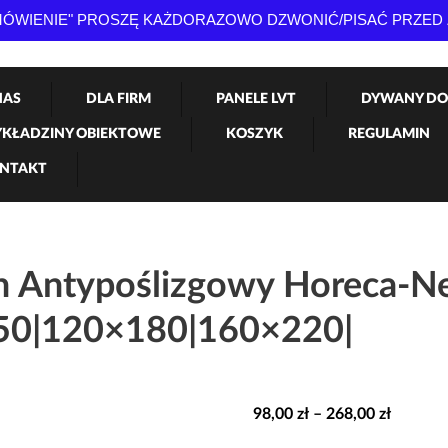
AMÓWIENIE" PROSZĘ KAŻDORAZOWO DZWONIĆ/PISAĆ PRZED
NAS
DLA FIRM
PANELE LVT
DYWANY DO
KŁADZINY OBIEKTOWE
KOSZYK
REGULAMIN
NTAKT
 Antypoślizgowy Horeca-N
50|120×180|160×220|
Zakres
98,00
zł
–
268,00
zł
cen: