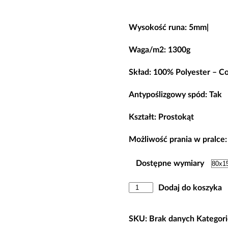
od
98,00 zł
Wysokość runa: 5mm|
do
Waga/m2: 1300g
268,00 z
Skład: 100% Polyester – Co
Antypoślizgowy spód: Tak
Kształt: Prostokąt
Możliwość prania w pralce:
Dostępne wymiary
ilość
Dodaj do koszyka
Dywan
Antypoślizgowy
SKU:
Brak danych
Kategori