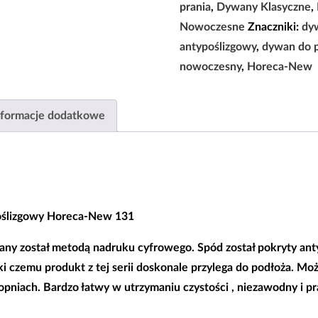
Horeca-
prania
,
Dywany Klasyczne
,
New
Nowoczesne
Znaczniki:
dy
131
antypoślizgowy
,
dywan do p
|80x150|120x180|160x220|
nowoczesny
,
Horeca-New
nformacje dodatkowe
ślizgowy Horeca-New 131
y został metodą nadruku cyfrowego. Spód został pokryty
ant
ęki czemu produkt z tej serii doskonale przylega do podłoża. Mo
opniach. Bardzo łatwy w utrzymaniu czystości , niezawodny i pr