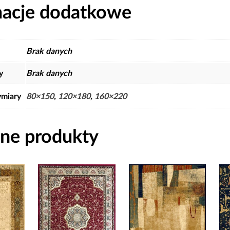
macje dodatkowe
Brak danych
y
Brak danych
miary
80×150
,
120×180
,
160×220
ne produkty