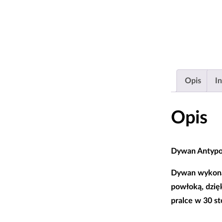
Opis
I
Opis
Dywan Antypo
Dywan wykonan
powłoką
, dzi
pralce w 30 st