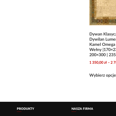
Dywan Klasyc
Dywilan Lume
Kamel Omega
Wełny |170×23
200×300 | 235
1 350,00
zł
–
2 
Wybierz opcj
PRODUKTY
NASZA FIRMA