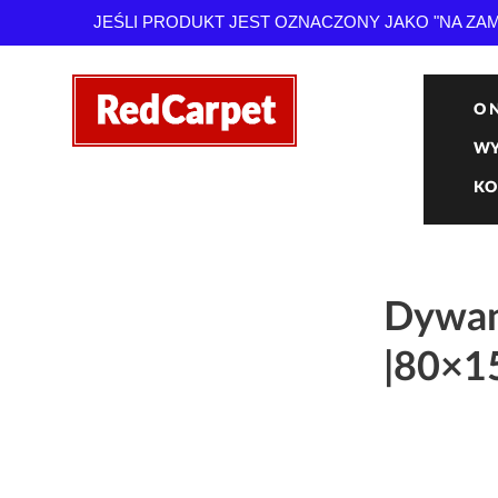
JEŚLI PRODUKT JEST OZNACZONY JAKO "NA Z
O 
WY
KO
Dywan
|80×1