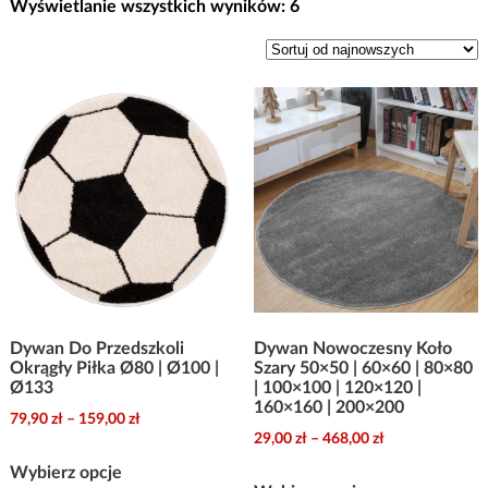
Posortowane
Wyświetlanie wszystkich wyników: 6
według
najnowszych
Dywan Do Przedszkoli
Dywan Nowoczesny Koło
Okrągły Piłka Ø80 | Ø100 |
Szary 50×50 | 60×60 | 80×80
Ø133
| 100×100 | 120×120 |
160×160 | 200×200
Zakres
79,90
zł
–
159,00
zł
Zakres
29,00
zł
–
468,00
zł
cen:
Ten
cen:
od
Wybierz opcje
Ten
produkt