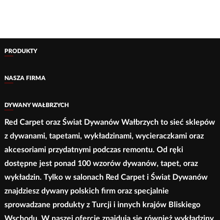
produkt
ma
29,00 zł
do
ma
do
wiele
468,00 zł
wiele
468,00 zł
wariantów.
wariantów.
Opcje
PRODUKTY
Opcje
można
można
wybrać
NASZA FIRMA
wybrać
na
na
stronie
DYWANY WAŁBRZYCH
stronie
produktu
Red Carpet oraz Świat Dywanów Wałbrzych to sieć sklepów
produktu
z dywanami, tapetami, wykładzinami, wycieraczkami oraz
akcesoriami przydatnymi podczas remontu. Od ręki
dostępne jest ponad 100 wzorów dywanów, tapet, oraz
wykładzin. Tylko w salonach Red Carpet i Świat Dywanów
znajdziesz dywany polskich firm oraz specjalnie
sprowadzane produkty z Turcji i innych krajów Bliskiego
Wschodu. W naszej ofercie znajdują się również wykładziny